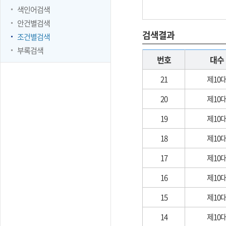
색인어검색
안건별검색
검색결과
조건별검색
부록검색
번호
대수
21
제10
20
제10
19
제10
18
제10
17
제10
16
제10
15
제10
14
제10