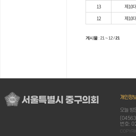
13
제10
12
제10
게시물
:
21 ~ 12
/
21
개인정
서울특별시 중구의회
오늘 방문
(0456
번호: 0
COPYRI