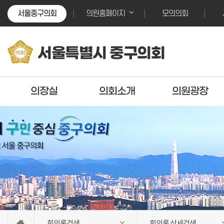
본문바로가기
본문바로가기
서울중구의회
모의의회
의원홈페이지
서울특별시 중구의회
의장실
의회소개
의원광장
회의록검색
회의록 상세검색