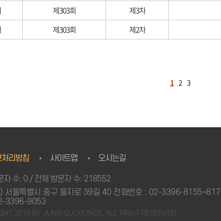
대
제303회
제3차
대
제303회
제2차
1
2
3
보처리방침
사이트맵
오시는길
자 수: 0 / 전체 방문자 수: 218552
3) 서울특별시 중구 을지로 39길 40 전화번호 : 02-3396-8155~81
2-3396-9053
GHT 2018 BY JUNG GUCOUNCIL ALL RIGHT RESERVED.