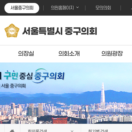
본문바로가기
본문바로가기
서울중구의회
모의의회
의원홈페이지
서울특별시 중구의회
의장실
의회소개
의원광장
회의록검색
회기별 검색