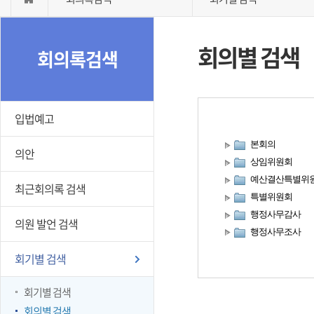
회의별 검색
회의록검색
입법예고
본회의
의안
상임위원회
예산결산특별위
최근회의록 검색
특별위원회
행정사무감사
의원 발언 검색
행정사무조사
회기별 검색
회기별 검색
회의별 검색