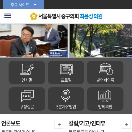
본문바로가기
주요 사이트
서울특별시 중구의회
최윤성 의원
인사말
프로필
발언회의록
구정질문
5분자유발언
발의의안
언론보도
칼럼/기고/인터뷰