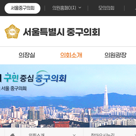
본문바로가기
본문바로가기
서울중구의회
모의의회
의원홈페이지
서울특별시 중구의회
의장실
의회소개
의원광장
의회소개
찾아오시는길