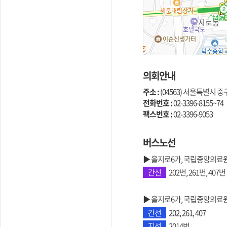
의회안내
주소 :
(04563) 서울특별시 중구
전화번호 :
02-3396-8155~74
팩스번호 :
02-3396-9053
버스노선
▶ 을지로6가, 국립중앙의료원
간선
202번, 261번, 407번
▶ 을지로6가, 국립중앙의료원
간선
202, 261, 407
지선
2014번