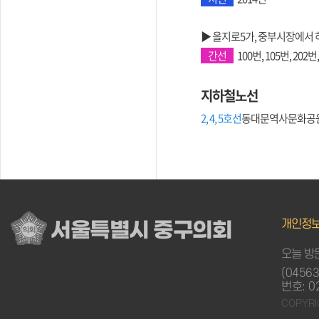
▶ 을지로5가, 중부시장에서
간선
100번, 105번, 202번
지하철노선
2, 4, 5호선
동대문역사문화공원역 
개인정
서울특별시 중구의회
오늘 방문
(0456
번호: 0
COPYRI