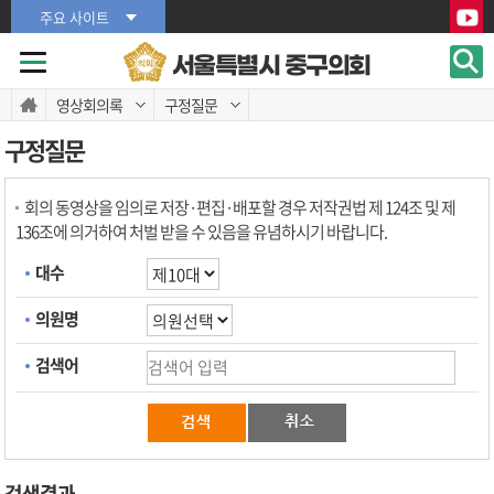
본문바로가기
본문바로가기
주요 사이트
서울특별시 중구의회
영상회의록
구정질문
구정질문
회의 동영상을 임의로 저장·편집·배포할 경우 저작권법 제 124조 및 제
136조에 의거하여 처벌 받을 수 있음을 유념하시기 바랍니다.
대수
의원명
검색어
검색결과