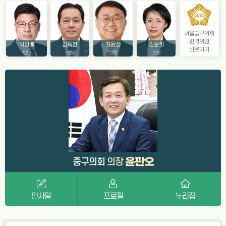
서울중구의회
현역의원
박창배
김득천
최윤성
강운희
바로가기
의원
의원
의원
의원
윤판오
중구의회
의장
인사말
프로필
누리집