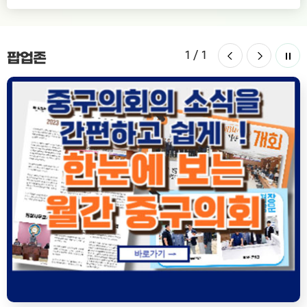
1
/
1
팝업존