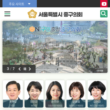
본문바로가기
주요 사이트
서울특별시 중구의회
4
/
7
윤판오
양은미
손주하
문영희
강현미
의장
부의장
의회운영 위원장
행정보건 위원장
복지건설 위원장