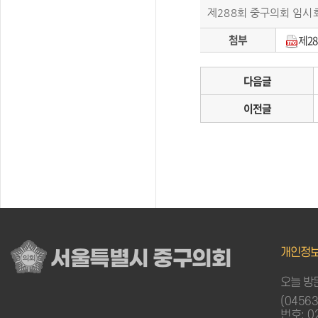
제288회 중구의회 임시회
첨부
제2
다음글
이전글
개인정
서울특별시 중구의회
오늘 방문
(0456
번호: 0