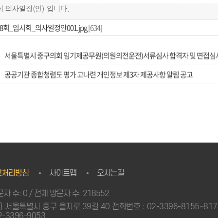
 의사일정(안) 입니다.
88회_임시회_의사일정안001.jpg
[634]
서울특별시 중구의회 임기제공무원(의원의전운전)서류심사 합격자 및 면접심
공공기관 종합청렴도 평가 고나련 개인정보 제3자 제공사항 알림 공고
보처리방침
사이트맵
오시는길
자 수: 0 / 전체 방문자 수: 218552
3) 서울특별시 중구 을지로 39길 40 전화번호 : 02-3396-8155~81
2-3396-9053