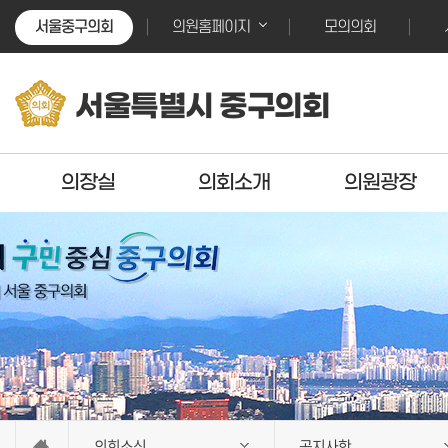
본문바로가기
본문바로가기
서울중구의회
모의의회
의원홈페이지
서울특별시 중구의회
의장실
의회소개
의원광장
의회소식
공지사항