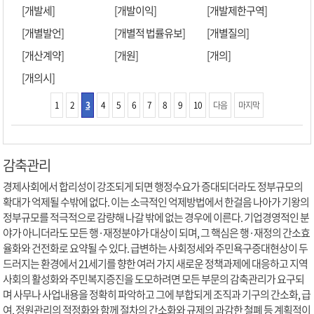
[개발세]
[개발이익]
[개발제한구역]
[개별발언]
[개별적 법률유보]
[개별질의]
[개산계약]
[개원]
[개의]
[개의시]
1
2
3
4
5
6
7
8
9
10
다음
마지막
감축관리
경제사회에서 합리성이 강조되게 되면 행정수요가 증대되더라도 정부규모의
확대가 억제될 수밖에 없다. 이는 소극적인 억제방법에서 한걸음 나아가 기왕의
정부규모를 적극적으로 감량해 나갈 밖에 없는 경우에 이른다. 기업경영적인 분
야가 아니더라도 모든 행·재정분야가 대상이 되며, 그 핵심은 행·재정의 간소효
율화와 건전화로 요약될 수 있다. 급변하는 사회정세와 주민욕구증대현상이 두
드러지는 환경에서 21세기를 향한 여러 가지 새로운 정책과제에 대응하고 지역
사회의 활성화와 주민복지증진을 도모하려면 모든 부문의 감축관리가 요구되
며 사무나 사업내용을 정확히 파악하고 그에 부합되게 조직과 기구의 간소화, 급
여, 정원관리의 적정화와 함께 절차의 간소화와 규제의 과감한 철폐 등 계획적이