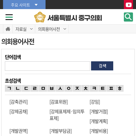
본문바로가기
본문바로가기
주요 사이트
서울특별시 중구의회
자료실
의회용어사전
의회용어사전
단어검색
초성검색
ㄱ
ㄴ
ㄷ
ㄹ
ㅁ
ㅂ
ㅅ
ㅇ
ㅈ
ㅊ
ㅋ
ㅌ
ㅍ
ㅎ
[감축관리]
[감표위원]
[강임]
[강제공채]
[강제표제제·임의투
[개발거점]
표제]
[개발계획]
[개발권역]
[개발부담금]
[개발비용]