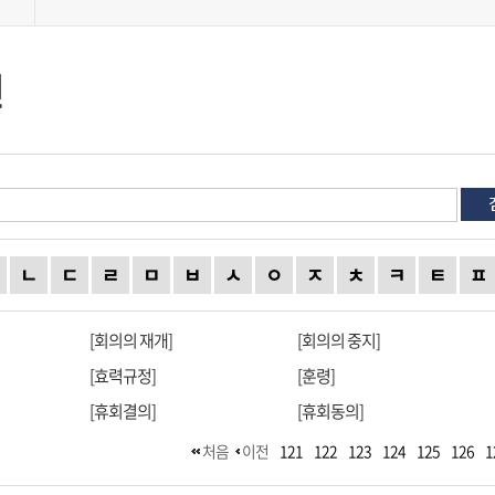
전
ㄴ
ㄷ
ㄹ
ㅁ
ㅂ
ㅅ
ㅇ
ㅈ
ㅊ
ㅋ
ㅌ
ㅍ
[회의의 재개]
[회의의 중지]
[효력규정]
[훈령]
[휴회결의]
[휴회동의]
처음
이전
121
122
123
124
125
126
1