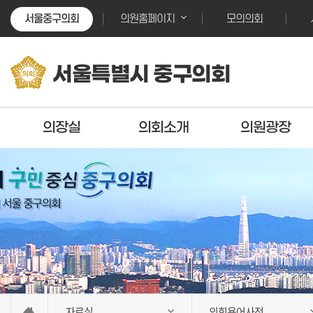
본문바로가기
본문바로가기
서울중구의회
모의의회
의원홈페이지
서울특별시 중구의회
의장실
의회소개
의원광장
자료실
의회용어사전