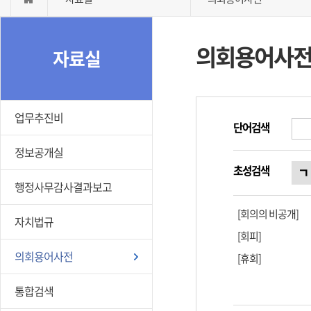
의회용어사
자료실
업무추진비
단어검색
정보공개실
초성검색
ㄱ
행정사무감사결과보고
[회의의 비공개]
자치법규
[회피]
의회용어사전
[휴회]
통합검색