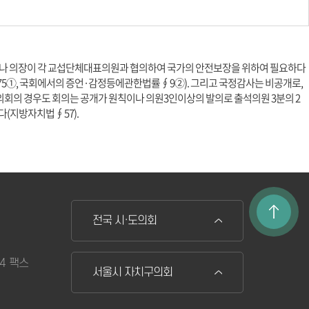
거나 의장이 각 교섭단체대표의원과 협의하여 국가의 안전보장을 위하여 필요하다
75①, 국회에서의 증언·감정등에관한법률∮9②). 그리고 국정감사는 비공개로,
의회의 경우도 회의는 공개가 원칙이나 의원3인이상의 발의로 출석의원 3분의 2
(지방자치법∮57).
전국 시·도의회
74 팩스
서울시 자치구의회