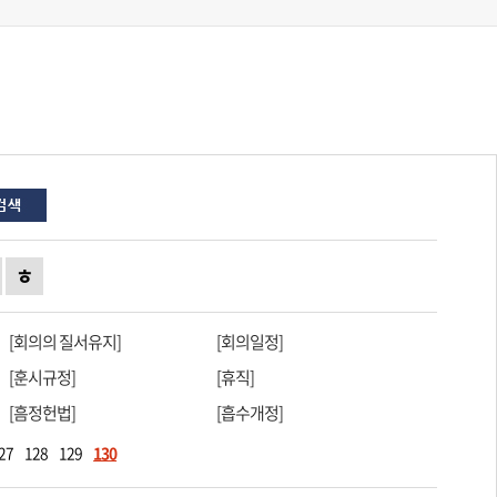
ㅎ
[회의의 질서유지]
[회의일정]
[훈시규정]
[휴직]
[흠정헌법]
[흡수개정]
27
128
129
130