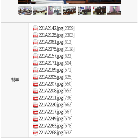
221A2142.jpg
[2359]
221A2125.jpg
[2303]
221A2081.jpg
[612]
221A2075.jpg
[2118]
221A2157.jpg
[622]
221A2171.jpg
[564]
221A2189.jpg
[571]
221A2205.jpg
[625]
첨부
221A2207.jpg
[550]
221A2208.jpg
[653]
221A2211.jpg
[736]
221A2220.jpg
[662]
221A2217.jpg
[567]
221A2249.jpg
[578]
221A2263.jpg
[578]
221A2268.jpg
[632]