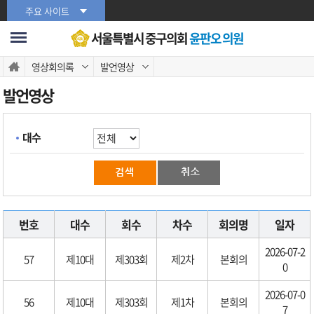
본문바로가기
주요 사이트
서울특별시 중구의회
윤판오 의원
영상회의록
발언영상
발언영상
대수
번호
대수
회수
차수
회의명
일자
2026-07-2
57
제10대
제303회
제2차
본회의
0
2026-07-0
56
제10대
제303회
제1차
본회의
7