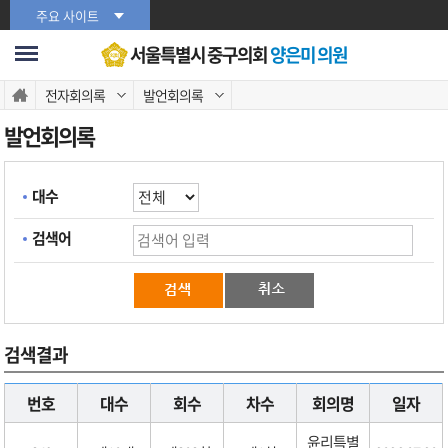
본문바로가기
주요 사이트
서울특별시 중구의회
양은미 의원
전자회의록
발언회의록
발언회의록
대수
검색어
검색결과
번호
대수
회수
차수
회의명
일자
윤리특별