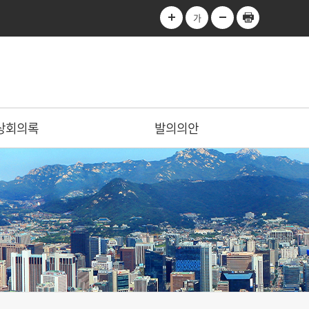
가
상회의록
발의의안