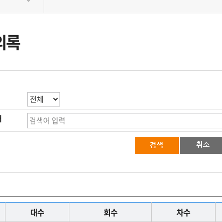
의록
어
대수
회수
차수