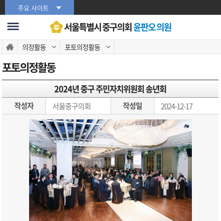
본문바로가기
주요 사이트
서울특별시 중구의회
윤판오 의원
의정활동
포토의정활동
포토의정활동
2024년 중구 주민자치위원회 송년회
작성자
작성일
서울중구의회
2024-12-17