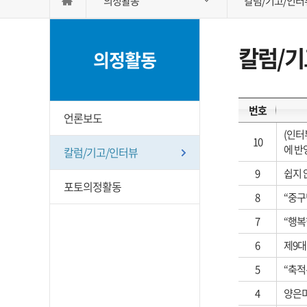
의정활동
칼럼/기고/인터
칼럼/기
의정활동
번호
언론보도
(인터
10
에 반
칼럼/기고/인터뷰
9
쉽지 
포토의정활동
8
“중구
7
“행복
6
제9대
5
“축적
4
양은미