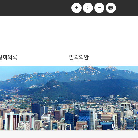
가
상회의록
발의의안