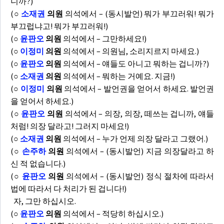
니까?)
(
○
소재권
의원
의석에서 – (동시발언) 뭐가 부끄러워! 뭐가
부끄럽냐고! 뭐가 부끄러워!)
(
○
윤판오
의원
의석에서 – 그만하세요!)
(
○
이정미
의원
의석에서 – 의원님, 소리지르지 마세요.)
(
○
윤판오
의원
의석에서 – 얘들도 아니고 뭐하는 겁니까?)
(
○
소재권
의원
의석에서 – 뭐하는 거예요. 지금!)
(
○
이정미
의원
의석에서 – 발언권을 얻어서 하세요. 발언권
을 얻어서 하세요.)
(
○
윤판오
의원
의석에서 – 의장, 의장, 떼쓰는 겁니까, 얘들
처럼! 의장 달라고! 그러지 마세요!)
(
○
소재권
의원
의석에서 – 누가 언제 의장 달라고 그랬어.)
(
○
손주하
의원
의석에서 – (동시발언) 지금 의장달라고 하
신 적 없습니다.)
(
○
윤판오
의원
의석에서 – (동시발언) 정식 절차에 따라서
법에 따라서 다 처리가 된 겁니다!)
자, 그만 하십시오.
(
○
윤판오
의원
의석에서 – 적당히 하십시오.)