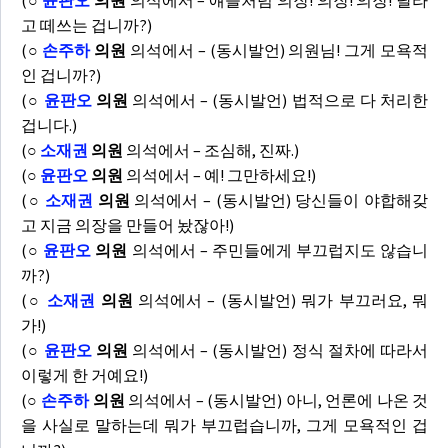
(
○
윤판오
의원
의석에서 – 얘들처럼 의장! 의장! 의장! 달라
고 떼쓰는 겁니까?)
(
○
손주하
의원
의석에서 – (동시발언) 의원님! 그게 모욕적
인 겁니까?)
(
○
윤판오
의원
의석에서 – (동시발언) 법적으로 다 처리한
겁니다.)
(
○
소재권
의원
의석에서 – 조심해, 진짜.)
(
○
윤판오
의원
의석에서 – 예! 그만하세요!)
(
○
소재권
의원
의석에서 – (동시발언) 당신들이 야합해갖
고 지금 의장을 만들어 놨잖아!)
(
○
윤판오
의원
의석에서 – 주민들에게 부끄럽지도 않습니
까?)
(
○
소재권
의원
의석에서 – (동시발언) 뭐가 부끄러요, 뭐
가!)
(
○
윤판오
의원
의석에서 – (동시발언) 정식 절차에 따라서
이렇게 한 거예요!)
(
○
손주하
의원
의석에서 – (동시발언) 아니, 언론에 나온 것
을 사실로 말하는데 뭐가 부끄럽습니까, 그게 모욕적인 겁