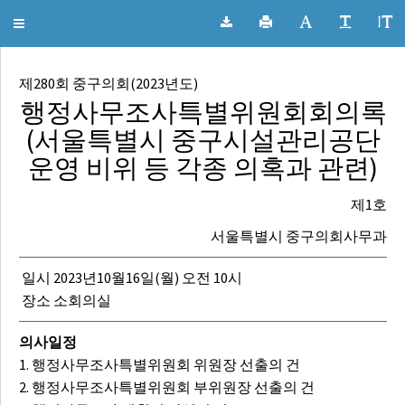
서울특별시 중구의회 회의록
Toggle
navigation
제280회 중구의회(2023년도)
행정사무조사특별위원회회의록
(서울특별시 중구시설관리공단
운영 비위 등 각종 의혹과 관련)
제1호
서울특별시 중구의회사무과
일시 2023년10월16일(월) 오전 10시
장소 소회의실
의사일정
1. 행정사무조사특별위원회 위원장 선출의 건
2. 행정사무조사특별위원회 부위원장 선출의 건