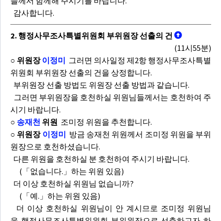
들께서 함께해 주시기를 바랍니다.
감사합니다.
2. 행정사무조사특별위원회 부위원장 선출의 건
(11시55분)
○ 위원장
이정미
그러면 의사일정 제2항 행정사무조사특별
위원회 부위원장 선출의 건을 상정합니다.
부위원장 선출 방법도 위원장 선출 방법과 같습니다.
그러면 부위원장을 호천하실 위원님들께서는 호천하여 주
시기 바랍니다.
○
송재천
위원
조미정 위원을 추천합니다.
○ 위원장
이정미
방금 송재천 위원께서 조미정 위원을 부위
원장으로 호천하셨습니다.
다른 위원을 호천하실 분 호천하여 주시기 바랍니다.
(「없습니다.」하는 위원 있음)
더 이상 호천하실 위원님 없습니까?
(「예.」하는 위원 있음)
더 이상 호천하실 위원님이 안 계시므로 조미정 위원님
을 행정사무조사특별위원회 부위원장으로 선출하고자 하