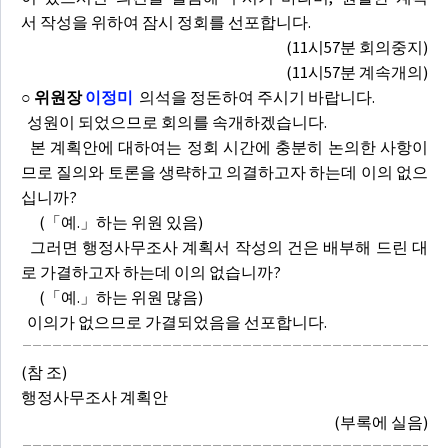
서 작성을 위하여 잠시 정회를 선포합니다.
(11시57분 회의중지)
(11시57분 계속개의)
○ 위원장
이정미
의석을 정돈하여 주시기 바랍니다.
성원이 되었으므로 회의를 속개하겠습니다.
본 계획안에 대하여는 정회 시간에 충분히 논의한 사항이
므로 질의와 토론을 생략하고 의결하고자 하는데 이의 없으
십니까?
(「예.」하는 위원 있음)
그러면 행정사무조사 계획서 작성의 건은 배부해 드린 대
로 가결하고자 하는데 이의 없습니까?
(「예.」하는 위원 많음)
이의가 없으므로 가결되었음을 선포합니다.
(참 조)
행정사무조사 계획안
(부록에 실음)