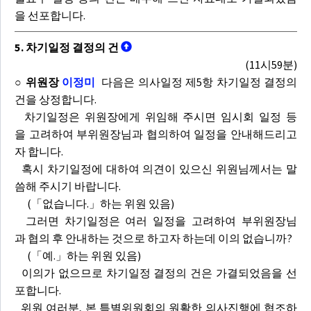
을 선포합니다.
5. 차기일정 결정의 건
(11시59분)
○ 위원장
이정미
다음은 의사일정 제5항 차기일정 결정의
건을 상정합니다.
차기일정은 위원장에게 위임해 주시면 임시회 일정 등
을 고려하여 부위원장님과 협의하여 일정을 안내해드리고
자 합니다.
혹시 차기일정에 대하여 의견이 있으신 위원님께서는 말
씀해 주시기 바랍니다.
(「없습니다.」하는 위원 있음)
그러면 차기일정은 여러 일정을 고려하여 부위원장님
과 협의 후 안내하는 것으로 하고자 하는데 이의 없습니까?
(「예.」하는 위원 있음)
이의가 없으므로 차기일정 결정의 건은 가결되었음을 선
포합니다.
위원 여러분, 본 특별위원회의 원활한 의사진행에 협조하