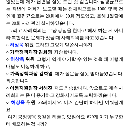
않았는데 제가 답변을 잘못 드린 것 같습니다. 월평균으로
는 작년에 저희가 보고할 때는 전체적으로는 1000 몇백 건
인데 월평균으로는 20회에서 30회 정도였고, 올해 1월달에
는 30회 사례관리 실시하였습니다.
그리고 사례회의는 그냥 상담을 한다고 해서 하는 게 아니
라 복합적인 문제가 있을 때 사례회의를 하고 있습니다.
○
허상욱
위원
그러면 그렇게 말씀하셔야지.
○ 가족정책과장 김화영
죄송합니다.
○
허상욱
위원
그렇게 쉽게 얘기할 수 있는 것을 왜 이렇게
대답도 이상하게 하고,
○ 가족정책과장 김화영
제가 질문을 잘못 받아들였습니다.
죄송합니다.
○ 아동지원팀장 서해진
저도 죄송합니다. 앞으로도 계속 사
례회의는 좀 더 증가하고 강화시키도록 노력하겠습니다.
○
허상욱
위원
38페이지요. 이거 간단히 하나만 여쭤볼게
요.
여기 긍정양육 첫걸음 리플릿 있잖아요. 629개 이거 누구한
테 배포하는 겁니까?