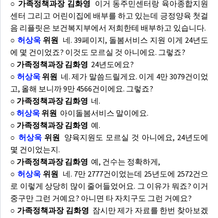
○ 가족정책과장 김화영
이거 동주민센터랑 육아종합지원
센터 그리고 어린이집에 배부를 하고 있는데 긍정양육 첫걸
음 리플릿은 보건복지부에서 저희한테 배부하고 있습니다.
○
허상욱
위원
네. 39페이지, 돌봄서비스 지원 이게 24년도
에 몇 건이었죠? 이것도 모르실 것 아니에요. 그렇죠?
○ 가족정책과장 김화영
24년도에요?
○
허상욱
위원
네. 제가 말씀드릴게요. 이게 4만 3079건이었
고, 올해 보니까 9만 4566건이에요. 그렇죠?
○ 가족정책과장 김화영
네.
○
허상욱
위원
아이돌봄서비스 말이에요.
○ 가족정책과장 김화영
예.
○
허상욱
위원
양육지원도 모르실 것 아니에요, 24년도에
몇 건이었는지.
○ 가족정책과장 김화영
예, 건수는 정확하게,
○
허상욱
위원
네. 7만 2777건이었는데 25년도에 2572건으
로 이렇게 상당히 많이 줄어들었어요. 그 이유가 뭐죠? 이거
중구만 그런 거예요? 아니면 타 자치구도 그런 거예요?
○ 가족정책과장 김화영
잠시만 제가 자료를 한번 찾아보겠