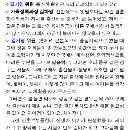
○
길기영
위원
증가한 원인은 뭐라고 파악하고 있어요?
○ 가족정책과장 김화영
전반적으로 옛날보다는 약간 결혼
횟수라든가 자녀를 출산하는 경우가 좀 늘어났고, 저희 구
같은 경우는 또 출산양육지원금이 다른 구에 비해서 월등하
게 많거든요. 그래서 조금 더 늘어나지 않았을까 싶은데요.
○
길기영
위원
됐어요. 근본적으로 중장기적으로 봤을 때
그런 것을 저희들이 좀 만들었으면 좋겠어요. 제가 누차 말
씀을 드렸지만 왜 자꾸만 전국에서 계속했던, 중앙정책으로
내려온 부분을 그대로 답습하냐, 그러면 우리 중구 같은 경
우는 서울시 25개 구에서 출산율이 상당히 저조한 걸로 알
고 있는데, 그나마 그래도 지금 출산에 대한 장려금을 첫째
아, 둘째아, 셋째아 이렇게 많이 준다고 해서 여러분들 생각
해 보세요. 그 계획을 안 세우거든요.
그러면 예를 들면 타구에 성동구 같은 경우는 왜 25개 구에
서 출산율이 제일 높냐, 그런 원인 분석도 한번 해볼 필요성
은 있어요. 차이점이 있어요, 차이점이.
그런 신혼부부들한테 신생아 아이가 탄생했을 때 케어
해 주고 양육해 주는 시설이 먼저 준비가 되고, 그다음에 출