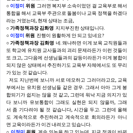
○
이정미
위원
그러면 복지부 소속이었던 걸 교육부로 해서
통합을 해서 교육부 주관으로 돌봄이나 교육 정책을 하겠다
라는 거였는데, 현재 상태는 조금,
○ 가족정책과장 김화영
지지부진한 상태입니다.
○
이정미
위원
진행이 원활하게 안 되고 있네요?
○ 가족정책과장 김화영
네. 왜냐하면 이게 보육 교직원들과
또 학교에 유치원 교사들과의 괴리 문제라든가 이런 것들이
또 크고, 그다음에 선생님들과의 갈등이라든가 이게 봉합이
되지 않은 상태에서 추진하기도 교육부 자체에서도 또 무리
가 있는 것 같습니다.
저도 지난번에 보니까 서로 데모하고 그러더라고요, 교육
부에서는 유치원 선생님들 같은 경우. 그래서 아마 그게 봉
합되기가 쉽지는 않을 것 같고, 그런데 워낙 지금 의지가 있
다 보니까 유보통합이 그래도 실현은 되지 않을까, 그래
서 좀 기다려야 될 것 같습니다, 시간을 두고. 그런데 올해
도 계속적으로 추진하려고 계속적으로 회의라든가 아니
면 교육이라든가 이건 내려오고 있습니다.
○
이정미
위원
계속 의논을 하고 있는데, 지금 정권이 바뀌