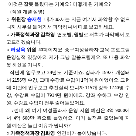
이것은 잘못 올렸다는 거예요? 어떻게 된 거예요?
(직원 개별 설명)
○ 위원장
송재천
내가 봐서는 지금 여기서 파악할 수 없으
니까 사무실 들어가서 파악하셔서 따로 보고하세요.
○ 가족정책과장 김화영
연도별, 월별로 저희가 파악해서 보
고드리겠습니다.
○
허상욱
위원
40페이지요. 중구여성플라자 교육 프로그램
운영실적 있잖아요. 제가 그냥 말씀드릴게요. 또 내용 파악
못 하셨을 거니까.
작년에 업무보고 24년도 기준이죠. 강좌가 159개 개설돼
서 2156명 수강, 그때 수강료 수입이 1억여 원이었어요. 그런
데 이번에 업무보고 추진실적 보니까 115개 강좌 1740명 수
강, 수강료 수입이 7914만 원이에요. 강좌 수하고 수강 인
원, 수강료 수입이 전부 줄어들었어요.
그런데 왜 여기 여성플라자 운영 지원 예산은 3억 9000에
서 4억 600만 원으로 늘었어요. 이거 실적은 줄었는데 지
원 예산은 늘린 이유가 뭡니까?
○ 가족정책과장 김화영
인건비가 늘어났습니다.