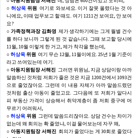
○ 아동지원팀장 서해진
네, 상담은 600건이었고 오히려,
○
허상욱
위원
여기로 와보세요. 이거 잘못 올렸다는 것 아
니에요, 이때 업무보고 할 때도. 여기 1211건 보여요, 안 보여
요?
○ 가족정책과장 김화영
제가 생각하기에는 그게 월별 건수
를 하다 보니까 그렇게 된 것 같습니다. 그때 보고할 당시에
11월, 10월 이렇게 한 거고, 제가 착각을 했는데,
○
허상욱
위원
여기 무슨 12월, 11월이에요. 25년 1월 기준이
라고 쓰여있는데 여기.
○ 아동지원팀장 서해진
그러면 위원님, 지금 상담이랑 아까
말씀하신 것처럼 저희가 줄은 것은 지금 1200건에서 1093건
으로 줄었잖아요. 그런데 이 내용 자체가 아까 말씀드렸던
것처럼 출산 아동이 줄었고요. 그다음에 또 저희가 알다시
피 부동산 가격이 상승해서 취약계층이 좀 저희 중구에 머
무르기 어려워서,
○
허상욱
위원
그런데 말씀드리잖아요. 상담 건수는 차이가
없는데 왜 회의는 확 줄였냐, 이걸 물어보는데 자꾸 왜,
○ 아동지원팀장 서해진
회의가 줄었다는 게 30회로 줄었다