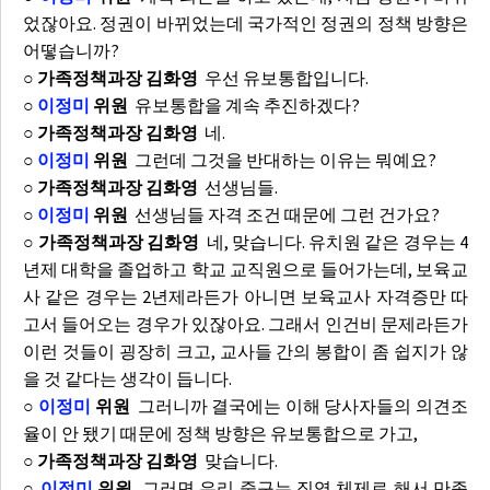
었잖아요. 정권이 바뀌었는데 국가적인 정권의 정책 방향은
어떻습니까?
○ 가족정책과장 김화영
우선 유보통합입니다.
○
이정미
위원
유보통합을 계속 추진하겠다?
○ 가족정책과장 김화영
네.
○
이정미
위원
그런데 그것을 반대하는 이유는 뭐예요?
○ 가족정책과장 김화영
선생님들.
○
이정미
위원
선생님들 자격 조건 때문에 그런 건가요?
○ 가족정책과장 김화영
네, 맞습니다. 유치원 같은 경우는 4
년제 대학을 졸업하고 학교 교직원으로 들어가는데, 보육교
사 같은 경우는 2년제라든가 아니면 보육교사 자격증만 따
고서 들어오는 경우가 있잖아요. 그래서 인건비 문제라든가
이런 것들이 굉장히 크고, 교사들 간의 봉합이 좀 쉽지가 않
을 것 같다는 생각이 듭니다.
○
이정미
위원
그러니까 결국에는 이해 당사자들의 의견조
율이 안 됐기 때문에 정책 방향은 유보통합으로 가고,
○ 가족정책과장 김화영
맞습니다.
○
이정미
위원
그러면 우리 중구는 직영 체제로 해서 만족