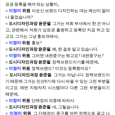
표권 등록을 해야 되는 상황이,
○
이정미
위원
이순신 브랜드 디자인하는 데는 예산이 얼마
나 들었습니까?
○ 도시디자인과장 윤준필
그거는 저희 부서에서 한 건 아니
고, 관련해서 저희가 상표권 출원하고 등록만 지금 하고 있
고요. 그거는 그냥 홍보과에서,
○
이정미
위원
홍보?
○ 도시디자인과장 윤준필
예, 한 걸로 알고 있습니다.
○
이정미
위원
그러면 내편중구는 뭐고요? 내편중구는?
○ 도시디자인과장 윤준필
정책브랜드이기를 때문에,
○
이정미
위원
정책브랜드? 이것도 등록했어요?
○ 도시디자인과장 윤준필
그거는 아닙니다. 정책브랜드이
기 때문에 그거는 민선9기 때 다시 바뀔 수 있는 그런 부분들
이고요. 매번 지방자치 시스템마다 다른 그런 부분들이기
때문에,
○
이정미
위원
단체장의 의중에 따라서.
○ 도시디자인과장 윤준필
네, 그렇습니다.
○
이정미
위원
그 단체장이 중구를 어떤 정책으로 끌고 나