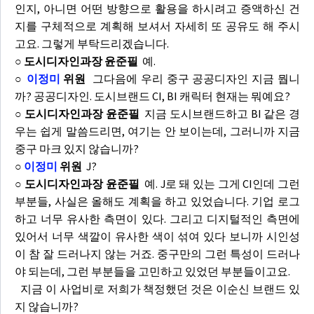
인지, 아니면 어떤 방향으로 활용을 하시려고 증액하신 건
지를 구체적으로 계획해 보셔서 자세히 또 공유도 해 주시
고요. 그렇게 부탁드리겠습니다.
○ 도시디자인과장 윤준필
예.
○
이정미
위원
그다음에 우리 중구 공공디자인 지금 뭡니
까? 공공디자인. 도시브랜드 CI, BI 캐릭터 현재는 뭐예요?
○ 도시디자인과장 윤준필
지금 도시브랜드하고 BI 같은 경
우는 쉽게 말씀드리면, 여기는 안 보이는데, 그러니까 지금
중구 마크 있지 않습니까?
○
이정미
위원
J?
○ 도시디자인과장 윤준필
예. J로 돼 있는 그게 CI인데 그런
부분들, 사실은 올해도 계획을 하고 있었습니다. 기업 로그
하고 너무 유사한 측면이 있다. 그리고 디지털적인 측면에
있어서 너무 색깔이 유사한 색이 섞여 있다 보니까 시인성
이 참 잘 드러나지 않는 거죠. 중구만의 그런 특성이 드러나
야 되는데, 그런 부분들을 고민하고 있었던 부분들이고요.
지금 이 사업비로 저희가 책정했던 것은 이순신 브랜드 있
지 않습니까?