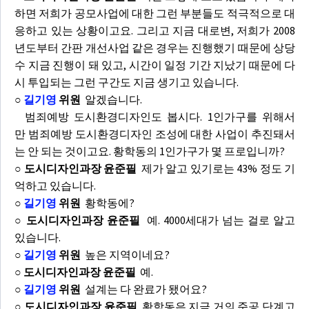
하면 저희가 공모사업에 대한 그런 부분들도 적극적으로 대
응하고 있는 상황이고요. 그리고 지금 대로변, 저희가 2008
년도부터 간판 개선사업 같은 경우는 진행했기 때문에 상당
수 지금 진행이 돼 있고, 시간이 일정 기간 지났기 때문에 다
시 투입되는 그런 구간도 지금 생기고 있습니다.
○
길기영
위원
알겠습니다.
범죄예방 도시환경디자인도 봅시다. 1인가구를 위해서
만 범죄예방 도시환경디자인 조성에 대한 사업이 추진돼서
는 안 되는 것이고요. 황학동의 1인가구가 몇 프로입니까?
○ 도시디자인과장 윤준필
제가 알고 있기로는 43% 정도 기
억하고 있습니다.
○
길기영
위원
황학동에?
○ 도시디자인과장 윤준필
예. 4000세대가 넘는 걸로 알고
있습니다.
○
길기영
위원
높은 지역이네요?
○ 도시디자인과장 윤준필
예.
○
길기영
위원
설계는 다 완료가 됐어요?
○ 도시디자인과장 윤준필
황학동은 지금 거의 준공 단계고