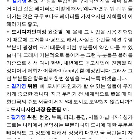
○
길기영
위원
재정을 투입하는 구체적인 시설 계획 같은
거 이런 것은 페이퍼로 이렇게 해서, 왜냐하면 뭐 뭐 뭐 뭐 들
어가는 것은 구두보다도 페이퍼를 가져오시면 저희들이 이
해하기도 좋고,
○ 도시디자인과장 윤준필
예. 올해 그 사업을 처음 진행했
기 때문에 그거를 바탕으로 해서, 사실은 주민들 의견 수렴
부분이 굉장히 크기 때문에 이런 부분들이 약간 다를 수 있
습니다. 그래서 기본적으로 들어가는 그런 부분들은 올해를
기준으로 해서 다시 한번, 내년에도 공모사업이 진행될 예
정이어서 저희가 어플라이(apply) 할 예정입니다. 그래서 그
런 부분들은 항목별로 한번 설명을 드리도록 하겠습니다.
○
길기영
위원
예. 도시디자인과가 할 수 있는 일들이 무지
하게 중요한 겁니다. 지금 우리가 전 세계적으로 봤을 때 대
한민국의 수도 서울이 세계 5대 도시로 도약했지 않습니까?
○ 도시디자인과장 윤준필
예.
○
길기영
위원
런던, 뉴욕, 파리, 동경, 서울 아닙니까? 싱가
포르는 나라에서 운영하는 부분이니까 도시에 대한 부분은
빼더라도. 그 정도에 대해서 상당히 대한민국 국민들이 자