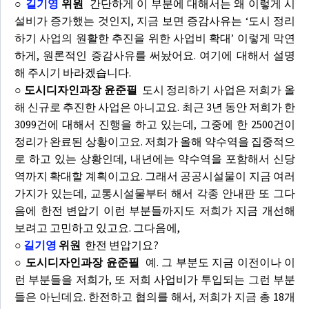
○
길기영
위원
간단하게 이 부분에 대해서는 왜 이렇게 시
설비가 증가했는 것인지, 지금 보면 증감사유는 ‘도시 정리
하기 사업의 원활한 추진을 위한 사업비 확대’ 이렇게 막연
하게, 원론적인 증감사유를 써놨어요. 여기에 대해서 설명
해 주시기 바라겠습니다.
○ 도시디자인과장 윤준필
도시 정리하기 사업은 저희가 올
해 신규로 추진한 사업은 아니고요. 최근 3년 동안 저희가 한
3099건에 대해서 진행을 하고 있는데, 그중에 한 2500건이
정리가 완료된 상황이고요. 저희가 올해 약수역을 집중적으
로 하고 있는 상황인데, 내년에는 약수역을 포함해서 신당
역까지 확대할 계획이고요. 그래서 공공시설물이 지금 여러
가지가 있는데, 교통시설물부터 해서 각종 안내판 또 그다
음에 한전 변압기 이런 부분들까지도 저희가 지금 개선해
보려고 고민하고 있고요. 그다음에,
○
길기영
위원
한전 변압기요?
○ 도시디자인과장 윤준필
예. 그 부분도 지금 이전이나 이
런 부분들을 저희가, 또 저희 사업비가 투입되는 그런 부분
들은 아닌데요. 한전하고 협의를 해서, 저희가 지금 총 18개