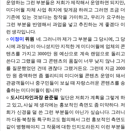
운영하는 그런 부분들은 저희가 제작해서 운영하면 되지만,
미디어월 자체 사업 취지에 맞게끔 하려고 그러면 조금 더
기존에 있는 것보다는 창작을 가미하고, 우리가 요구하는
그런 부분을 반영해서 과업을 넣고 추진하는 게 좋겠다 이
런 생각입니다.
○
이정미
위원
네. 그러니까 제가 그 부분을 그 당시에, 그 당
시에 과장님이 아니셨지만 지적한 게 미디어월에 업체의 콘
텐츠를 가지고 3000만 원 예산으로 계속 랜덤으로 돌리고
쓴다고 그랬을 때 그 콘텐츠의 품질이 너무 낮지 않냐 그거
를 질문했었던 건데 괜찮다 그랬거든요. 그런데 지금 2000
만 원 증액하면 좀 퀄리티의 미디어월 콘텐츠 운영이 돼서
관광객들이나 중구민들이 보실 때 자랑스러운 콘텐츠를 송
출하는 미디어월이 됩니까?
○ 도시디자인과장 윤준필
일단은 저희가 계획을 그렇게 하
고 있고, 사실 제 생각에는 홍보적인 측면도 좀 미약하다. 저
희가 신경을 덜 쓴 그런 부분들이 아닌가 싶습니다. 그러니
까 다동·북창동 특구하고도 협의해서 그런 홍보적인 측면도
같이 병행해야지 그 작품에 대한 인지도라든지 이런 부분들