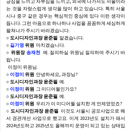
긍심을 느끼고 자부심을 느끼고, 외국에 나가서도 서울이라
는 것을 자랑스럽게 생각을 많이 하고 있습니다. 특히 서울
시나 중구 같은 경우는 핵심적인 중심에 있다 이런 생각이
듭니다. 그런 마음으로 하나하나 사업을 꼼꼼하게 세심하게
펼쳐나가 주시기 바라겠습니다.
○ 도시디자인과장 윤준필
알겠습니다.
○
길기영
위원
마치겠습니다.
○ 위원장
송재천
예. 질의하실 위원님 질의하여 주시기 바
랍니다.
이정미 위원님.
○
이정미
위원
안녕하세요, 과장님?
○ 도시디자인과장 윤준필
예.
○
이정미
위원
그 미디어월인가요?
○ 도시디자인과장 윤준필
예.
○
이정미
위원
우리가 이 미디어월 설치한 게 언제였었죠?
○ 도시디자인과장 윤준필
이것도 서울시 공모사업으로 해
서 경관개선 사업으로 했고요. 이게 2023년도 설치가 돼서
2024년도하고 2025년도 올해까지 운영이 되고 있는 상태입