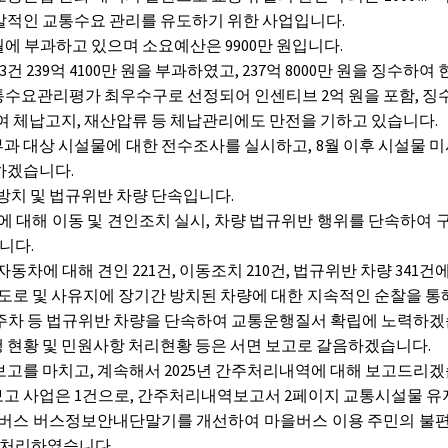
발적인 교통수요 관리를 유도하기 위한 사업입니다.
0월에 부과하고 있으며 소요예산은 9900만 원입니다.
건 239억 4100만 원을 부과하였고, 237억 8000만 원을 징수하여
통수요관리평가 최우수구로 선정되어 인센티브 2억 원을 포함, 징수교
 체납고지, 재산압류 등 체납관리에도 만전을 기하고 있습니다.
과 대상 시설물에 대한 전수조사를 실시하고, 8월 이후 시설물 미
하겠습니다.
방치 및 법규위반 차량 단속입니다.
 대해 이동 및 견인조치 실시, 차량 법규위반 행위를 단속하여
니다.
차에 대해 견인 221건, 이동조치 210건, 법규위반 차량 341건
도로 및 사유지에 장기간 방치된 차량에 대한 지속적인 순찰을 통해
주차 등 법규위반 차량을 단속하여 교통운행질서 확립에 노력하겠
행 현황 및 민원사항 처리현황 등은 서면 보고로 갈음하겠습니다.
를 마치고, 계속해서 2025년 간주처리내역에 대해 보고드리겠
 사업은 1건으로, 간주처리내역보고서 2페이지 교통시설물 
버스 버스정보안내단말기를 개선하여 마을버스 이용 주민의 불편
간주처리하였습니다.