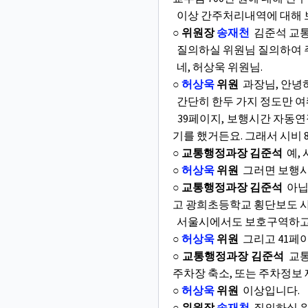
이상 간주처리내역에 대해 
○ 위원장
송재천
김준석 교통
질의하실 위원님 질의하여 
네, 허상욱 위원님.
○
허상욱
위원
과장님, 안녕
간단히 한두 가지 정도만 
39페이지, 보행시간 자동연
기를 했거든요. 그래서 시비 
○ 교통행정과장 김준석
예, 
○
허상욱
위원
그러면 보행시
○ 교통행정과장 김준석
아닙니
고 광희초등학교 횡단보도 
서울시에서도 보호구역하고 
○
허상욱
위원
그리고 41페이
○ 교통행정과장 김준석
교통
주차장 축소, 또는 주차정보
○
허상욱
위원
이상입니다.
○ 위원장
송재천
질의하실 위