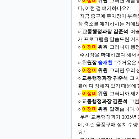
○
이정미
위원
그러면 예를 들
다, 이런 걸 얘기하나요?
지금 중구에 주차장이 부족하
장 축소를 얘기하시는 거예요
○ 교통행정과장 김준석
어떻
개 프로그램을 말씀드린 거지
○
이정미
위원
그러니까 행정
주차장을 확대하겠다 해서 주
○ 위원장
송재천
“주거용은 
○
이정미
위원
그러면 우리 
○ 교통행정과장 김준석
그 
률이 다 정해져 있기 때문에
○
이정미
위원
그러니까 제가
○ 교통행정과장 김준석
그런 
○
이정미
위원
알겠습니다. 
우리 교통행정과가 2025년 
데, 이런 물품구매 설치 수량
요?