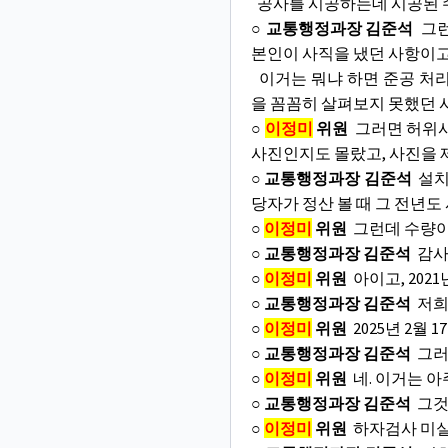
공사를 시공하는데 시공된 수
○ 교통행정과장 김준석
그런
본인이 사직을 냈던 사항이고
이거는 뭐냐 하면 준공 처리
을 꼼꼼히 살펴보지 못했던 
○
이정미
위원
그러면 허위사
사진인지도 몰랐고, 사진을 
○ 교통행정과장 김준석
설치
당자가 정산 볼 때 그 전년
○
이정미
위원
그런데 수량이 
○ 교통행정과장 김준석
감사
○
이정미
위원
아이고, 202
○ 교통행정과장 김준석
저희
○
이정미
위원
2025년 2월
○ 교통행정과장 김준석
그러니
○
이정미
위원
네. 이거는 아
○ 교통행정과장 김준석
그것
○
이정미
위원
하자검사 미실