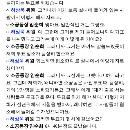
들까지는 투표를 하겠습니다.
○
허상욱
위원
그러니까 이게 보통 실내에 들어와 있는 사
람까지 이렇게 해서 자르고,
○ 소공동장 임순희
맞아요. 일반적인 거는 그렇죠.
○
허상욱
위원
예. 그런데 그거를 제가 들어보니까 대기표
를 나눠줬다고 그러는데 이게 어떻게 된 거예요?
○ 소공동장 임순희
그러니까 그거는 아까도 말씀드렸듯이
저희 투표 장소가 굉장히 협소해요.
○
허상욱
위원
협소하면 협소한 대로 실내에서 이렇게 자르
셨어야지.
○ 소공동장 임순희
그러니까 그전에는 그랬다고 하더라고
요. 그런데 저희가, 왜냐하면 소공동은 사전투표 때 굉장히,
거의 1만 명을 소화했거든요. 그래서 이게 “대기 줄을 서는
사람들은 투표권을 준다. 투표를 하게 해야 한다.” 이렇게 저
희가 선관위에서 지침을 받아서, 왜냐햐면 그 사람들이 협
소해서 들어갈 수가 없으니까요.
○
허상욱
위원
그러면 투표가 몇 시에 끝났어요?
○ 소공동장 임순희
6시 40분 정도 끝났습니다.