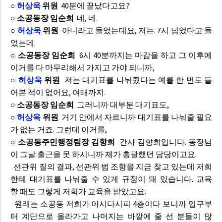
○
허상욱
위원
40분에 끝났다고요?
○ 소공동장 임순희
네, 네.
○
허상욱
위원
아니라고 들었는데요, 저는. 7시 넘었다고 들
었는데.
○ 소공동장 임순희
6시 40분까지는 마감을 하고 그 이후에
이거를 다 마무리해서 가지고 가야 되니까,
○
허상욱
위원
저는 대기표를 나눠줬다는 예를 한 번도 들
어본 적이 없어요, 여태까지.
○ 소공동장 임순희
그러니까 대부분 대기표도,
○
허상욱
위원
거기 안에서 자르니까 대기표를 나눠줄 필요
가 없는 거죠. 그런데 이거를,
○ 소공동주민행정팀장 김향희
간사 김향희입니다. 동장님
이 그날 출근을 못 하시니까 제가 총괄했던 담당이고요.
선관위 질의 결과, 선관위 법 조항을 지금 찾고 있는데 저희
한테 대기표를 나눠줄 수 있게 규정이 돼 있습니다. 교육
할 때도 그렇게 저희가 교육을 받았고요.
원래는 소공동 저희가 아시다시피 4층이다 보니까 입구부
터 계단으로 올라가고 나머지는 바깥에 줄 선 분들이 많