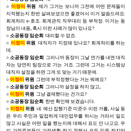
○
이정미
위원
제가 그거는 보니까 그전에 어떤 문제들이
지적됐는지 한번 살펴보셨으면 좋겠어서 이거 말씀드려요.
회계처리 e-호조. 회계관직 직무대리 등 부적정. 이거는 동
장님이 내용, 혹시 이런 사례가 많이 있나요?
○ 소공동장 임순희
대리할 수 없죠.
○
이정미
위원
대직자가 지정돼 있나요? 회계처리를 하는
데.
○ 소공동장 임순희
그러니까 동장이 그날 연가를 내면 대직
자는 당연히 팀장으로 가는 거죠. 그런데 그거는 시스템상
대직자 설정을 하면 그게 또 맞는 거기 때문에.
○
이정미
위원
그런데 부적정했다는 거는 뭐예요?
○ 소공동장 임순희
그러니까 설정을 하지 않고,
○
이정미
위원
그냥 결재했다는 건가요?
○ 소공동장 임순희
한번 확인해 보겠습니다.
○
이정미
위원
네. 예산 집행기준 미준수 이런 거를, 사실 동
은 우리 주민과 밀접하게 대민업무를 하시는 거라서 일도
많고 사실은 어떤 일을 했는지에 대해서 표도 안 나고요. 우
리 가정주부들이 가정생활 하기 위해서 모든 일을 하지만