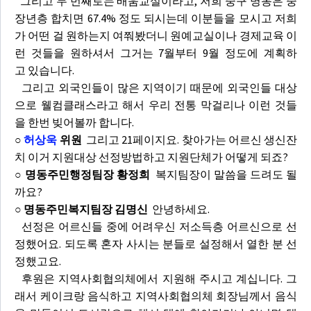
그리고 두 번째로는 배움교실이라고, 저희 중구 명동은 중
장년층 합치면 67.4% 정도 되시는데 이분들을 모시고 저희
가 어떤 걸 원하는지 여쭤봤더니 원예교실이나 경제교육 이
런 것들을 원하셔서 그거는 7월부터 9월 정도에 계획하
고 있습니다.
그리고 외국인들이 많은 지역이기 때문에 외국인들 대상
으로 웰컴클래스라고 해서 우리 전통 막걸리나 이런 것들
을 한번 빚어볼까 합니다.
○
허상욱
위원
그리고 21페이지요. 찾아가는 어르신 생신잔
치 이거 지원대상 선정방법하고 지원단체가 어떻게 되죠?
○ 명동주민행정팀장 황정희
복지팀장이 말씀을 드려도 될
까요?
○ 명동주민복지팀장 김명신
안녕하세요.
선정은 어르신들 중에 어려우신 저소득층 어르신으로 선
정했어요. 되도록 혼자 사시는 분들로 설정해서 열한 분 선
정했고요.
후원은 지역사회협의체에서 지원해 주시고 계십니다. 그
래서 케이크랑 음식하고 지역사회협의체 회장님께서 음식