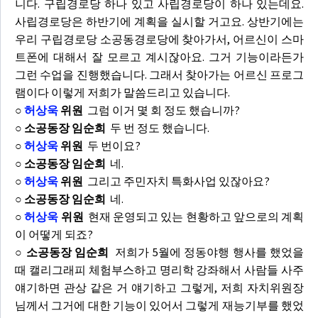
니다. 구립경로당 하나 있고 사립경로당이 하나 있는데요.
사립경로당은 하반기에 계획을 실시할 거고요. 상반기에는
우리 구립경로당 소공동경로당에 찾아가서, 어르신이 스마
트폰에 대해서 잘 모르고 계시잖아요. 그거 기능이라든가
그런 수업을 진행했습니다. 그래서 찾아가는 어르신 프로그
램이다 이렇게 저희가 말씀드리고 있습니다.
○
허상욱
위원
그럼 이거 몇 회 정도 했습니까?
○ 소공동장 임순희
두 번 정도 했습니다.
○
허상욱
위원
두 번이요?
○ 소공동장 임순희
네.
○
허상욱
위원
그리고 주민자치 특화사업 있잖아요?
○ 소공동장 임순희
네.
○
허상욱
위원
현재 운영되고 있는 현황하고 앞으로의 계획
이 어떻게 되죠?
○ 소공동장 임순희
저희가 5월에 정동야행 행사를 했었을
때 캘리그래피 체험부스하고 명리학 강좌해서 사람들 사주
얘기하면 관상 같은 거 얘기하고 그렇게, 저희 자치위원장
님께서 그거에 대한 기능이 있어서 그렇게 재능기부를 했었