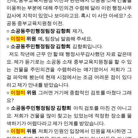
인데, 중부교육지원청 이전과 관련해서 소공동 소재 건물을
이용하는 부분에 대해 주민의견 수렴해 달라 이런 행정사무
감사에 지적이 있었나 보더라고요. 혹시 이 사안 아세요? 소
공동 중부교육지원청 이전.
○ 소공동주민행정팀장 김향희
제가,
○
이정미
위원
예, 팀장님 말씀해 주세요.
○ 소공동주민행정팀장 김향희
김향희입니다.
저도 작년에 근무 안 할 때 행정사무감사했던 자료 같은데
요. 제가 듣기로는 소공동 소재 중부교육지원청을 할 수 있
는 건물을 주민의견을 수렴하라는 얘기였어서 저희가 그
걸 파악해 봤는데 현재 시점에서는 조금 어려운 점이 있다
라고 제가 안내를 받았습니다.
○
이정미
위원
그러면 거기에 종합적인 검토를 마쳤다 그래
요?
○ 소공동주민행정팀장 김향희
아직 검토를 마친 건 아니고
요. 저희가 건물을 많이 찾고는 있었는데 적정한 장소를 물
색하기가 어렵다라고 제가 인계를 받았습니다.
○
이정미
위원
저희가 민원인 입장에서 민원을 제시하면 그