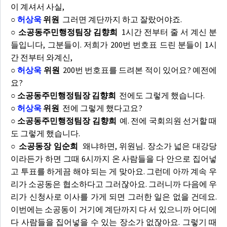
이 계셔서 사실,
○
허상욱
위원
그러면 계단까지 하고 잘랐어야죠.
○ 소공동주민행정팀장 김향희
1시간 전부터 줄 서 계신 분
들입니다, 그분들이. 저희가 200번 번호표 드린 분들이 1시
간 전부터 와계신,
○
허상욱
위원
200번 번호표를 드려본 적이 있어요? 예전에
요?
○ 소공동주민행정팀장 김향희
전에도 그렇게 했습니다.
○
허상욱
위원
전에 그렇게 했다고요?
○ 소공동주민행정팀장 김향희
예. 전에 국회의원 선거할 때
도 그렇게 했습니다.
○ 소공동장 임순희
왜냐하면, 위원님. 장소가 넓은 대강당
이라든가 하면 그때 6시까지 온 사람들을 다 안으로 집어넣
고 투표를 하게끔 해야 되는 게 맞아요. 그런데 아까 계속 우
리가 소공동은 협소하다고 그러잖아요. 그러니까 다음에 우
리가 신청사로 이사를 가게 되면 그러한 일은 없을 건데요.
이번에는 소공동이 거기에 계단까지 다 서 있으니까 어디에
다 사람들을 집어넣을 수 있는 장소가 없잖아요. 그렇기 때