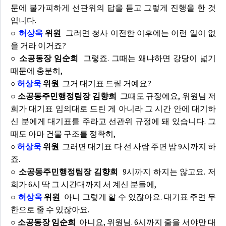
문에 불가피하게 선관위의 답을 듣고 그렇게 진행을 한 것
입니다.
○
허상욱
위원
그러면 청사 이전한 이후에는 이런 일이 없
을 거라 이거죠?
○ 소공동장 임순희
그렇죠. 그때는 왜냐하면 강당이 넓기
때문에 충분히,
○
허상욱
위원
그거 대기표 드릴 거예요?
○ 소공동주민행정팀장 김향희
그때도 규정에요, 위원님 저
희가 대기표 임의대로 드린 게 아니라 그 시간 안에 대기하
신 분에게 대기표를 주라고 선관위 규정에 돼 있습니다. 그
때도 아마 건물 구조를 정확히,
○
허상욱
위원
그러면 대기표 다 선 사람 주면 밤 9시까지 하
죠.
○ 소공동주민행정팀장 김향희
9시까지 하지는 않고요. 저
희가 6시 딱 그 시간대까지 서 계신 분들에,
○
허상욱
위원
아니 그렇게 할 수 있잖아요. 대기표 주면 무
한으로 줄 수 있잖아요.
○ 소공동장 임순희
아니요, 위원님. 6시까지 줄을 서야만 대