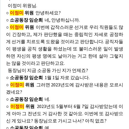
이정미 위원님.
○
이정미
위원
안녕하세요?
○ 소공동장 임순희
네, 안녕하십니까.
○
이정미
위원
이번에 갑작스러운 선거로 우리 직원들도 많
이 긴장하고, 제가 판단했을 때는 중립적인 자세로 공정하
게 선거를 치르도록 도왔을 것이라고 판단합니다. 공직자들
이 평생을 공직 생활을 하셨는데 또 불미스러운 일이 발생
하면 자신의 평생 명예도 날아가는 거고 한데 설마 그렇지
는 않을 것이라고 판단하고요.
동장님이 지금 소공동 가신 지가 언제죠?
○ 소공동장 임순희
1월 1일 자로 갔습니다.
○
이정미
위원
그러면 2023년도에 감사받은 내용은 모르시
겠네요?
○ 소공동장 임순희
네.
○
이정미
위원
2023년도 5월부터 6월 7일 감사받았는데 이
게 아마 그 전년도 거 감사한 것 같아요. 이번에 또 감사받으
신 게 있나요? 동장님으로 가시고 나서? 아직 없죠?
○ 소공동장 임순희
예.