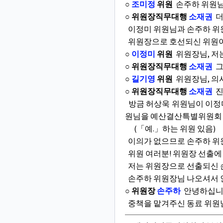
○
조미정
위원
손주하 위원님
○ 위원장직무대행
소재권
더
이정미 위원님과 손주하 위
위원장으로 호선되신 위원이
○
이정미
위원
위원장님, 저
○ 위원장직무대행
소재권
그
○
길기영
위원
위원장님, 의
○ 위원장직무대행
소재권
진
방금 허상욱 위원님이 이정
원님을 예산결산특별위원회 
(「예.」하는 위원 있음)
이의가 없으므로 손주하 위
위원 여러분! 위원장 선출에
저는 위원장으로 선출되신 
손주하 위원장님 나오셔서 
○ 위원장
손주하
안녕하십니까
중책을 맡겨주신 동료 위원