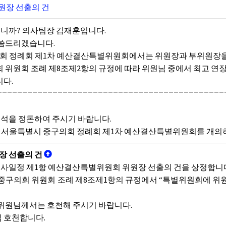
원장 선출의 건
니까? 의사팀장 김재훈입니다.
씀드리겠습니다.
의회 정례회 제1차 예산결산특별위원회에서는 위원장과 부위원장
 위원회 조례 제8조제2항의 규정에 따라 위원님 중에서 최고 
니다.
석을 정돈하여 주시기 바랍니다.
회 서울특별시 중구의회 정례회 제1차 예산결산특별위원회를 개의
장 선출의 건
사일정 제1항 예산결산특별위원회 위원장 선출의 건을 상정합니
구의회 위원회 조례 제8조제1항의 규정에서 “특별위원회에 위원
위원님께서는 호천해 주시기 바랍니다.
 호천합니다.