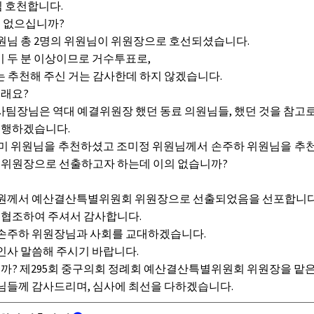
 호천합니다.
 없으십니까?
원님 총 2명의 위원님이 위원장으로 호선되셨습니다.
 두 분 이상이므로 거수투표로,
는 추천해 주신 거는 감사한데 하지 않겠습니다.
래요?
사팀장님은 역대 예결위원장 했던 동료 의원님들, 했던 것을 참고
행하겠습니다.
미 위원님을 추천하셨고 조미정 위원님께서 손주하 위원님을 추천
위원장으로 선출하고자 하는데 이의 없습니까?
원께서 예산결산특별위원회 위원장으로 선출되었음을 선포합니다
 협조하여 주셔서 감사합니다.
손주하 위원장님과 사회를 교대하겠습니다.
인사 말씀해 주시기 바랍니다.
? 제295회 중구의회 정례회 예산결산특별위원회 위원장을 맡은
님들께 감사드리며, 심사에 최선을 다하겠습니다.