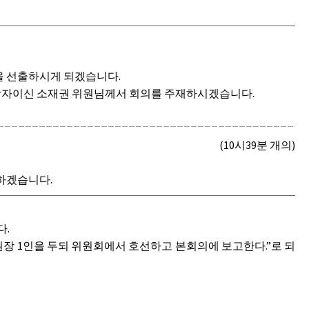
을 선출하시게 되겠습니다.
연장자이신 소재권 위원님께서 회의를 주재하시겠습니다.
(10시39분 개의)
하겠습니다.
다.
장 1인을 두되 위원회에서 호선하고 본회의에 보고한다.”로 되