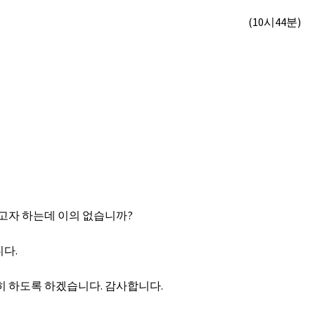
(10시44분)
고자 하는데 이의 없습니까?
다.
 하도록 하겠습니다. 감사합니다.