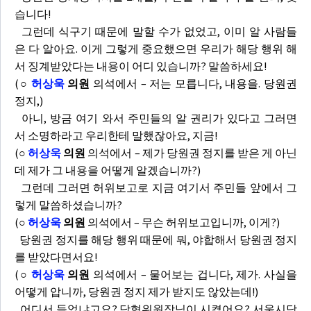
습니다!
그런데 식구기 때문에 말할 수가 없었고, 이미 알 사람들
은 다 알아요. 이게 그렇게 중요했으면 우리가 해당 행위 해
서 징계받았다는 내용이 어디 있습니까? 말씀하세요!
(
○
허상욱
의원
의석에서 – 저는 모릅니다, 내용을. 당원권
정지,)
아니, 방금 여기 와서 주민들의 알 권리가 있다고 그러면
서 소명하라고 우리한테 말했잖아요, 지금!
(
○
허상욱
의원
의석에서 – 제가 당원권 정지를 받은 게 아닌
데 제가 그 내용을 어떻게 알겠습니까?)
그런데 그러면 허위보고로 지금 여기서 주민들 앞에서 그
렇게 말씀하셨습니까?
(
○
허상욱
의원
의석에서 – 무슨 허위보고입니까, 이게?)
당원권 정지를 해당 행위 때문에 뭐, 야합해서 당원권 정지
를 받았다면서요!
(
○
허상욱
의원
의석에서 – 물어보는 겁니다, 제가. 사실을
어떻게 압니까, 당원권 정지 제가 받지도 않았는데!)
어디서 들었냐고요? 당협위원장님이 시켰어요? 서울시당