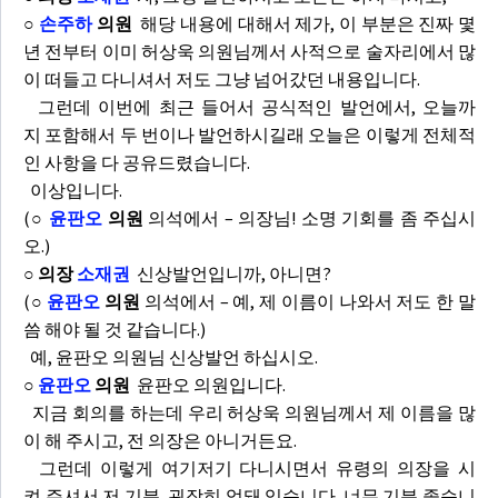
○
손주하
의원
해당 내용에 대해서 제가, 이 부분은 진짜 몇
년 전부터 이미 허상욱 의원님께서 사적으로 술자리에서 많
이 떠들고 다니셔서 저도 그냥 넘어갔던 내용입니다.
그런데 이번에 최근 들어서 공식적인 발언에서, 오늘까
지 포함해서 두 번이나 발언하시길래 오늘은 이렇게 전체적
인 사항을 다 공유드렸습니다.
이상입니다.
(
○
윤판오
의원
의석에서 – 의장님! 소명 기회를 좀 주십시
오.)
○ 의장
소재권
신상발언입니까, 아니면?
(
○
윤판오
의원
의석에서 – 예, 제 이름이 나와서 저도 한 말
씀 해야 될 것 같습니다.)
예, 윤판오 의원님 신상발언 하십시오.
○
윤판오
의원
윤판오 의원입니다.
지금 회의를 하는데 우리 허상욱 의원님께서 제 이름을 많
이 해 주시고, 전 의장은 아니거든요.
그런데 이렇게 여기저기 다니시면서 유령의 의장을 시
켜 주셔서 저 기분, 굉장히 업돼 있습니다. 너무 기분 좋습니