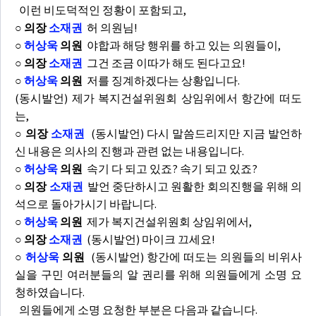
이런 비도덕적인 정황이 포함되고,
○ 의장
소재권
허 의원님!
○
허상욱
의원
야합과 해당 행위를 하고 있는 의원들이,
○ 의장
소재권
그건 조금 이따가 해도 된다고요!
○
허상욱
의원
저를 징계하겠다는 상황입니다.
(동시발언) 제가 복지건설위원회 상임위에서 항간에 떠도
는,
○ 의장
소재권
(동시발언) 다시 말씀드리지만 지금 발언하
신 내용은 의사의 진행과 관련 없는 내용입니다.
○
허상욱
의원
속기 다 되고 있죠? 속기 되고 있죠?
○ 의장
소재권
발언 중단하시고 원활한 회의진행을 위해 의
석으로 돌아가시기 바랍니다.
○
허상욱
의원
제가 복지건설위원회 상임위에서,
○ 의장
소재권
(동시발언) 마이크 끄세요!
○
허상욱
의원
(동시발언) 항간에 떠도는 의원들의 비위사
실을 구민 여러분들의 알 권리를 위해 의원들에게 소명 요
청하였습니다.
의원들에게 소명 요청한 부분은 다음과 같습니다.