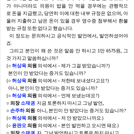
가 아니더라도 의원이 밥을 안 먹을 경우에는 관행적으
로 돈을 지급했고, 당연히 이에 대한 내부 규정은 없으며, 아
울러 지출하고 남은 돈이 있을 경우 영수증 첨부해서 환불
받는 규정 또한 없다고 했습니다.
이 정도는 문의하시고 공식적인 발언에서, 발언하셨어야
죠.
그리고 본인이 왜 쓴 것은 말씀 안 하시고 1만 6575원, 그
것 가지고 말씀하십니까?
(
○
허상욱
의원
의석에서 – 제가 그걸 받았습니까?)
본인이 안 받았다는 증거도 있습니까?
(
○
허상욱
의원
의석에서 – 저한테 보내셨다고요?)
아니, 본인이 안 받았다는 증거도 있습니까?
(
○
허상욱
의원
의석에서 – 언제 보냈는데요?)
○ 의장
소재권
지금 토론하지 마시고 그냥 발언,
○
손주하
의원
아니, 본인이 안 받았다는 증거도 있습니까?
(
○
허상욱
의원
의석에서 – 저 안 받았으니까요.)
(
○
윤판오
의원
의석에서 – 본인 발언하고 오시면 돼요.)
○ 의장
소재권
자, 그냥 발언하시고 토론은 하지 마시고,