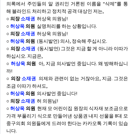
의록에서 주민들의 알 권리인 거론된 이름을 “삭제”를 통
해 블라인드 처리하고 정치적 공격 대상인 저는,
○ 의장
소재권
허상욱 의원님!
○
허상욱
의원
실명처리를 하는 상황입니다.
○ 의장
소재권
허상욱 의원님!
○
허상욱
의원
(동시발언) 의사, 정숙해 주십시오.
○ 의장
소재권
(동시발언) 그것은 지금 할 게 아니라 이따가
하십시오. 지금은,
○
허상욱
의원
아, 지금 의사발언 중입니다. 왜 방해하십니
까!
○ 의장
소재권
의제와 관련이 없는 거잖아요, 지금. 그것은
조금 이따가 하셔도,
○
허상욱
의원
의사발언 중입니다!
○ 의장
소재권
허 의원님!
○
허상욱
의원
현재 모 어린이집 원장의 식자재 보조금으로
가격 부풀리기 식으로 만들어낸 상품권 내지 선물을 8대 모
중구의회 의원들에게 드려야 한다는 카카오톡 기록이 있습
니다.