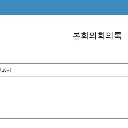
본회의회의록
 10시
건