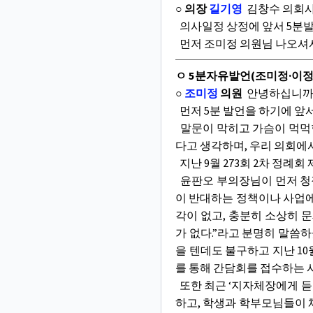
○ 의장
길기영
김창수 의회사
의사일정 상정에 앞서 5분
먼저 조미정 의원님 나오셔
ㅇ 5분자유발언(조미정·이정
○
조미정
의원
안녕하십니까?
먼저 5분 발언을 하기에 앞
말문이 막히고 가슴이 먹먹합
다고 생각하며, 우리 의회에
지난 9월 273회 2차 정례
윤판오 부의장님이 먼저 청
이 반대하는 정책이나 사업에
각이 없고, 충분히 소상히 
가 없다.”라고 분명히 말씀
을 텐데도 불구하고 지난 1
를 통해 간담회를 접수하는 
또한 최근 ‘지자체장에게 듣
하고, 학생과 학부모님들이 