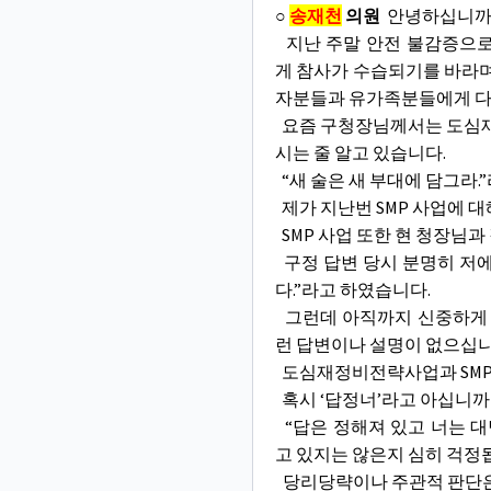
○
송재천
의원
안녕하십니까?
지난 주말 안전 불감증으로
게 참사가 수습되기를 바라며
자분들과 유가족분들에게 다
요즘 구청장님께서는 도심재
시는 줄 알고 있습니다.
“새 술은 새 부대에 담그라.
제가 지난번 SMP 사업에 
SMP 사업 또한 현 청장님
구정 답변 당시 분명히 저에
다.”라고 하였습니다.
그런데 아직까지 신중하게 
런 답변이나 설명이 없으십니
도심재정비전략사업과 SMP 
혹시 ‘답정너’라고 아십니까
“답은 정해져 있고 너는 대
고 있지는 않은지 심히 걱정
당리당략이나 주관적 판단은 