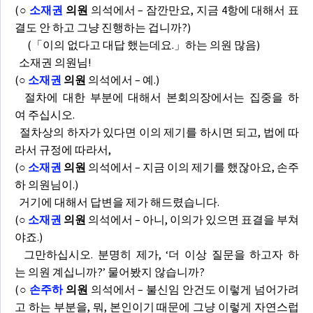
(
○
소재권
의원
의석에서 – 잠깐만요, 지금 4항에 대해서 표
결도 안 하고 그냥 진행하는 겁니까?)
(「이의 없다고 대답 했는데요.」하는 의원 많음)
소재권 의원님!
(
○
소재권
의원
의석에서 – 예.)
절차에 대한 부분에 대해서 본회의장에서는 집중을 하
여 주십시오.
절차상의 하자가 있다면 이의 제기를 하시면 되고, 법에 따
라서 규정에 따라서,
(
○
소재권
의원
의석에서 – 지금 이의 제기를 했잖아요, 손주
하 의원님이.)
거기에 대해서 답변을 제가 해드렸습니다.
(
○
소재권
의원
의석에서 – 아니, 이의가 있으면 표결을 부쳐
야죠.)
그만하십시오. 분명히 제가, ‘더 이상 질문을 하고자 하
는 의원 계십니까?’ 물어봤지 않습니까?
(
○
손주하
의원
의석에서 – 불신임 안건도 이렇게 넘어가려
고 하는 부분을, 뭐, 본인이기 때문에 그냥 이렇게 자연스럽