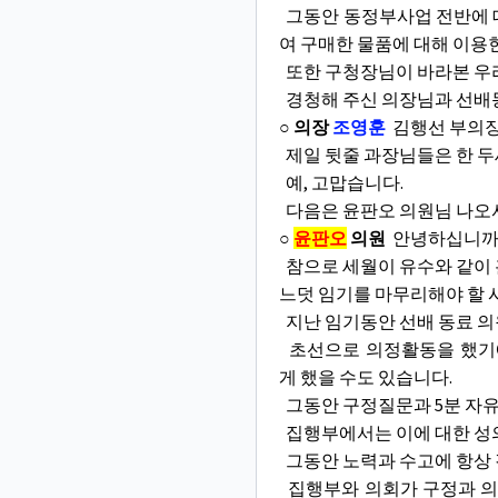
그동안 동정부사업 전반에 대
여 구매한 물품에 대해 이용
또한 구청장님이 바라본 우리
경청해 주신 의장님과 선배동
○ 의장
조영훈
김행선 부의장
제일 뒷줄 과장님들은 한 두세
예, 고맙습니다.
다음은 윤판오 의원님 나오
○
윤판오
의원
안녕하십니까
참으로 세월이 유수와 같이 
느덧 임기를 마무리해야 할 
지난 임기동안 선배 동료 의
초선으로 의정활동을 했기에
게 했을 수도 있습니다.
그동안 구정질문과 5분 자유
집행부에서는 이에 대한 성의
그동안 노력과 수고에 항상 
집행부와 의회가 구정과 의정