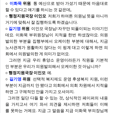
○
이화묵
위원
통 예산으로 받아 가셨기 때문에 마음대로
할 수 있다고 얘기를 하시는 것 같은데,
○ 행정지원국장 이인모
저희가 하여튼 의원님 뜻을 아니까
거기에 맞춰서 잘 집행하도록 하겠습니다.
○
길기영
위원
이인모 국장님! 자꾸만 되풀이되는 이야기인
데요. 이화묵 부위원장님이 지적을 한번 하셨잖아요. 의원
발의한 부분을 집행부에서 오케이한 부분에 대해서, 지금
노사관계가 원활하지 않다는 이 핑계 대고 이렇게 하면 의
회에서 의원발의한 게 의미가 없어요.
그러면 지금 우리 휴양소 운영이라든가 직원들 기본적
인 부분은 우리가 의원발의해서 오케이한 것 아닙니까?
○ 행정지원국장 이인모
예.
○
길기영
위원
선택적 복지제도 운영 후생복지 지원, 이런
부분이 지금까지 안 됐다고 의회에서 의회 차원에서 지적을
하면 그 구체적인 안을 가지고 오셔야지.
그러면 일단 다들 할 수 있는 것, 상식적인 페이퍼의 내용
을 가지고서 여기 와서 의견을 제시하면 저희들이 이해
를 못하는 거예요. 지금 그 말씀을 지금 이화묵 부의장님께