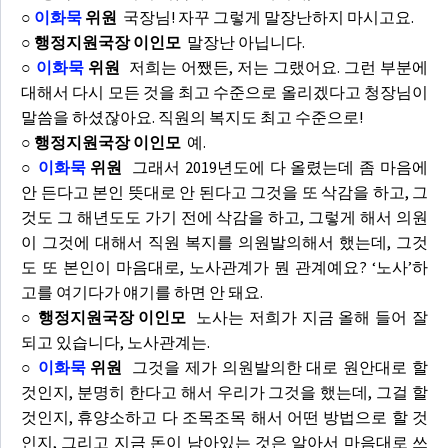
○
이화묵
위원
국장님! 자꾸 그렇게 말장난하지 마시고요.
○ 행정지원국장 이인모
말장난 아닙니다.
○
이화묵
위원
저희는 어쨌든, 저는 그랬어요. 그런 부분에
대해서 다시 모든 것을 최고 수준으로 올리겠다고 청장님이
말씀을 하셨잖아요. 직원의 복지도 최고 수준으로!
○ 행정지원국장 이인모
예.
○
이화묵
위원
그래서 2019년도에 다 올렸는데 좀 마음에
안 든다고 본인 뜻대로 안 된다고 그것을 또 삭감을 하고, 그
것도 그 해년도도 가기 전에 삭감을 하고, 그렇게 해서 의원
이 그것에 대해서 직원 복지를 의원발의해서 했는데, 그것
도 또 본인이 마음대로, 노사관계가 뭔 관계예요? ‘노사’하
고를 여기다가 얘기를 하면 안 돼요.
○ 행정지원국장 이인모
노사는 저희가 지금 올해 들어 잘
되고 있습니다, 노사관계는.
○
이화묵
위원
그것을 제가 의원발의한 대로 원안대로 할
것인지, 분명히 한다고 해서 우리가 그것을 했는데, 그걸 할
것인지, 휴양소하고 다 조목조목 해서 어떤 방법으로 할 것
인지, 그리고 지금 돈이 남아있는 것은 알아서 마음대로 쓰