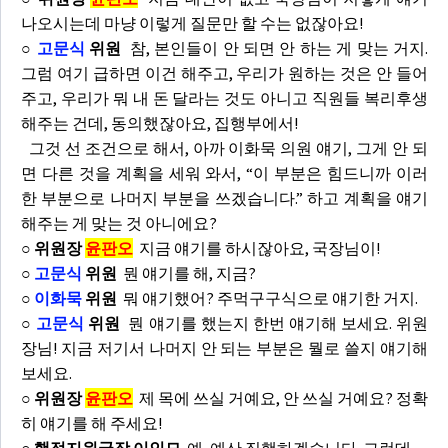
나오시는데 마냥 이렇게 질문만 할 수는 없잖아요!
○
고문식
위원
참, 본인들이 안 되면 안 하는 게 맞는 거지.
그럼 여기 급하면 이건 해주고, 우리가 원하는 것은 안 들어
주고, 우리가 뭐 내 돈 달라는 것도 아니고 직원들 복리후생
해주는 건데, 동의했잖아요, 집행부에서!
그것 선 조건으로 해서, 아까 이화묵 의원 얘기, 그게 안 되
면 다른 것을 계획을 세워 와서, “이 부분은 힘드니까 이러
한 부분으로 나머지 부분을 쓰겠습니다.” 하고 계획을 얘기
해주는 게 맞는 것 아니에요?
○ 위원장
윤판오
지금 얘기를 하시잖아요, 국장님이!
○
고문식
위원
뭔 얘기를 해, 지금?
○
이화묵
위원
뭐 얘기했어? 주먹구구식으로 얘기한 거지.
○
고문식
위원
뭔 얘기를 했는지 한번 얘기해 보세요. 위원
장님! 지금 저기서 나머지 안 되는 부분은 뭘로 쓸지 얘기해
보세요.
○ 위원장
윤판오
제 목에 쓰실 거예요, 안 쓰실 거예요? 정확
히 얘기를 해 주세요!