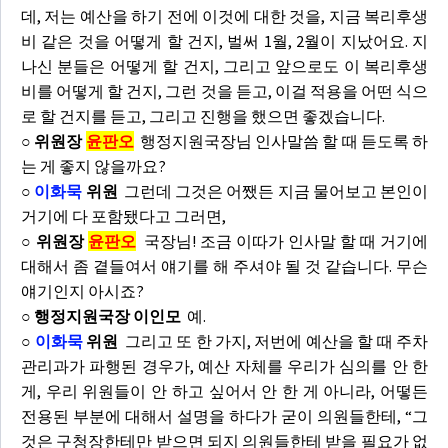
데, 저는 예산을 하기 전에 이것에 대한 것을, 지금 복리후생
비 같은 것을 어떻게 할 건지, 벌써 1월, 2월이 지났어요. 지
나신 분들은 어떻게 할 건지, 그리고 앞으로도 이 복리후생
비를 어떻게 할 건지, 그런 것을 듣고, 이걸 적용을 어떤 식으
로 할 건지를 듣고, 그리고 진행을 했으면 좋겠습니다.
○ 위원장
윤판오
행정지원국장님 인사말씀 할 때 듣도록 하
는 게 좋지 않을까요?
○
이화묵
위원
그런데 그것은 어쨌든 지금 물어보고 본인이
거기에 다 포함됐다고 그러면,
○ 위원장
윤판오
국장님! 조금 이따가 인사말 할 때 거기에
대해서 좀 곁들여서 얘기를 해 주셔야 될 것 같습니다. 무슨
얘기인지 아시죠?
○ 행정지원국장 이인모
예.
○
이화묵
위원
그리고 또 한 가지, 저번에 예산을 할 때 주차
관리과가 파행된 경우가, 예산 자체를 우리가 심의를 안 한
게, 우리 위원들이 안 하고 싶어서 안 한 게 아니라, 어떻든
전용된 부분에 대해서 설명을 하다가 굳이 의원들한테, “그
것은 구청장한테만 받으면 되지 의원들한테 받을 필요가 없