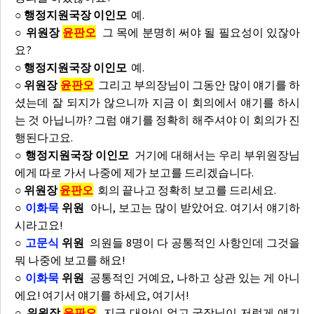
○ 행정지원국장 이인모
예.
○ 위원장
윤판오
그 목에 분명히 써야 될 필요성이 있잖아
요?
○ 행정지원국장 이인모
예.
○ 위원장
윤판오
그리고 부의장님이 그동안 많이 얘기를 하
셨는데 잘 되지가 않으니까 지금 이 회의에서 얘기를 하시
는 것 아닙니까? 그럼 얘기를 정확히 해주셔야 이 회의가 진
행된다고요.
○ 행정지원국장 이인모
거기에 대해서는 우리 부위원장님
에게 따로 가서 나중에 제가 보고를 드리겠습니다.
○ 위원장
윤판오
회의 끝나고 정확히 보고를 드리세요.
○
이화묵
위원
아니, 보고는 많이 받았어요. 여기서 얘기하
시라고요!
○
고문식
위원
의원들 8명이 다 공통적인 사항인데 그것을
뭐 나중에 보고를 해요!
○
이화묵
위원
공통적인 거예요, 나하고 상관 있는 게 아니
에요! 여기서 얘기를 하세요, 여기서!
○ 위원장
윤판오
지금 대안이 없고 국장님이 저렇게 얘기