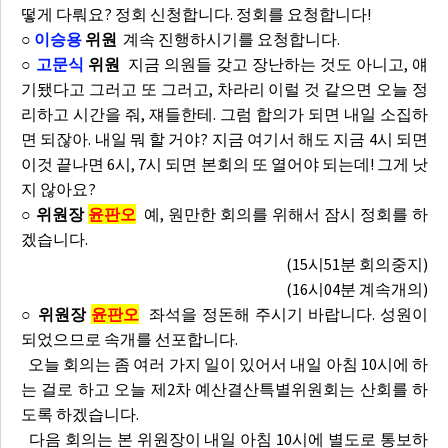
떻게 다뤄요? 정회 신청합니다. 정회를 요청합니다!
○
이승용
위원
계속 진행하시기를 요청합니다.
○
고문식
위원
지금 의원들 갖고 장난하는 것도 아니고, 얘
기됐다고 그러고 또 그러고, 차라리 이럴 것 같으면 오늘 정
리하고 시간을 줘, 쟤들한테. 그럼 합의가 되면 내일 소집하
면 되잖아. 내일 뭐 할 거야? 지금 여기서 해도 지금 4시 되면
이것 끝나면 6시, 7시 되면 본회의 또 열어야 되는데! 그게 낫
지 않아요?
○ 위원장
윤판오
예, 원만한 회의를 위해서 잠시 정회를 하
겠습니다.
(15시51분 회의중지)
(16시04분 계속개의)
○ 위원장
윤판오
좌석을 정돈해 주시기 바랍니다. 성원이
되었으므로 속개를 선포합니다.
오늘 회의는 좀 여러 가지 일이 있어서 내일 아침 10시에 하
는 걸로 하고 오늘 제2차 예산결산특별위원회는 산회를 하
도록 하겠습니다.
다음 회의는 본 위원장이 내일 아침 10시에 별도로 통보하