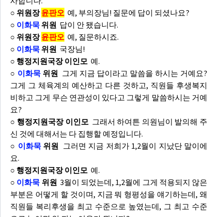
사합니다.
○ 위원장
윤판오
예, 부의장님! 질문에 답이 되셨나요?
○
이화묵
위원
답이 안 됐습니다.
○ 위원장
윤판오
예, 질문하시죠.
○
이화묵
위원
국장님!
○ 행정지원국장 이인모
예.
○
이화묵
위원
그게 지금 답이라고 말씀을 하시는 거예요?
그게 그 체육계의 예산하고 다른 것하고, 직원들 후생복지
비하고 그게 무슨 연관성이 있다고 그렇게 말씀하시는 거예
요?
○ 행정지원국장 이인모
그래서 하여튼 의원님이 발의해 주
신 것에 대해서는 다 집행할 예정입니다.
○
이화묵
위원
그러면 지금 저희가 1,2월이 지났단 말이에
요.
○ 행정지원국장 이인모
예.
○
이화묵
위원
3월이 되었는데, 1,2월에 그게 적용되지 않은
부분은 어떻게 할 것이며, 지금 뭐 형평성을 얘기하는데, 왜
직원들 복리후생을 최고 수준으로 높였는데, 그 최고 수준