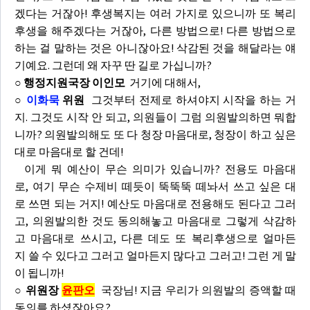
겠다는 거잖아! 후생복지는 여러 가지로 있으니까 또 복리
후생을 해주겠다는 거잖아, 다른 방법으로! 다른 방법으로
하는 걸 말하는 것은 아니잖아요! 삭감된 것을 해달라는 얘
기예요. 그런데 왜 자꾸 딴 길로 가십니까?
○ 행정지원국장 이인모
거기에 대해서,
○
이화묵
위원
그것부터 전제로 하셔야지 시작을 하는 거
지. 그것도 시작 안 되고, 의원들이 그럼 의원발의하면 뭐합
니까? 의원발의해도 또 다 청장 마음대로, 청장이 하고 싶은
대로 마음대로 할 건데!
이게 뭐 예산이 무슨 의미가 있습니까? 전용도 마음대
로, 여기 무슨 수제비 떼듯이 뚝뚝뚝 떼놔서 쓰고 싶은 대
로 쓰면 되는 거지! 예산도 마음대로 전용해도 된다고 그러
고, 의원발의한 것도 동의해놓고 마음대로 그렇게 삭감하
고 마음대로 쓰시고, 다른 데도 또 복리후생으로 얼마든
지 쓸 수 있다고 그러고 얼마든지 많다고 그러고! 그런 게 말
이 됩니까!
○ 위원장
윤판오
국장님! 지금 우리가 의원발의 증액할 때
동의를 하셨잖아요?