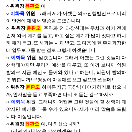
○ 위원장
윤판오
예.
○
이화묵
위원
그래서 제가 어쨌든 의사진행발언으로 미리
이 안건에 대해서 말씀을 드렸습니다.
○ 위원장
윤판오
주차과 전 과장한테는 주차과 하기 전에
먼저 와서 얘기를 듣고, 하고 싶은 얘기가 많이 있다고 하니
까 얘기 듣고, 또 사과는 사과 받고, 그 다음에 현 주차과장한
테 업무보고를 받는 걸로 그렇게 하겠습니다.
○
이화묵
위원
알겠습니다. 그래서 어쨌든 그런 것들이 다
선행돼야지만 우리가 예산을 다루고, 또 아까 보니까 의원
발의로 지금 예산도 들어와 있다고 하는데, 의원이 발의하
면 뭐합니까! 구청장이 마음대로 쓰고 싶으면 쓰는데!
○ 위원장
윤판오
하여튼 지금 국장님이 얘기하기로 했으니
까, 인사말을 듣고 부족하면 다시 또 듣는 걸로 하시죠.
○
이화묵
위원
그러니까 어쨌든 그런 것들이 잘 선행이 돼
야지만 예산을 다룰 수가 있으니까 제가 미리 말씀을 드립
니다. 이상입니다.
○ 위원장
윤판오
예, 다 하셨습니까?
그러면 의사일정을 상정하겠습니다.