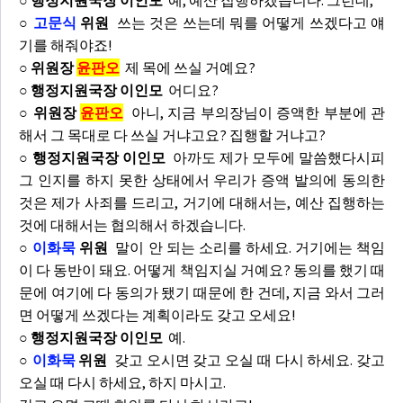
○ 행정지원국장 이인모
예, 예산 집행하겠습니다. 그런데,
○
고문식
위원
쓰는 것은 쓰는데 뭐를 어떻게 쓰겠다고 얘
기를 해줘야죠!
○ 위원장
윤판오
제 목에 쓰실 거예요?
○ 행정지원국장 이인모
어디요?
○ 위원장
윤판오
아니, 지금 부의장님이 증액한 부분에 관
해서 그 목대로 다 쓰실 거냐고요? 집행할 거냐고?
○ 행정지원국장 이인모
아까도 제가 모두에 말씀했다시피
그 인지를 하지 못한 상태에서 우리가 증액 발의에 동의한
것은 제가 사죄를 드리고, 거기에 대해서는, 예산 집행하는
것에 대해서는 협의해서 하겠습니다.
○
이화묵
위원
말이 안 되는 소리를 하세요. 거기에는 책임
이 다 동반이 돼요. 어떻게 책임지실 거예요? 동의를 했기 때
문에 여기에 다 동의가 됐기 때문에 한 건데, 지금 와서 그러
면 어떻게 쓰겠다는 계획이라도 갖고 오세요!
○ 행정지원국장 이인모
예.
○
이화묵
위원
갖고 오시면 갖고 오실 때 다시 하세요. 갖고
오실 때 다시 하세요, 하지 마시고.