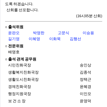
도록 하겠습니다.
산회를 선포합니다.
(16시05분 산회)
○ 출석위원
윤판오
박영한
고문식
이승용
길기영
이혜영
이화묵
김행선
○ 전문위원
배명호
○ 출석 관계 공무원
시민친화국장
송인상
생활복지친화국장
김종석
생활도시친화국장
정택근
경제친화국장
윤혜경
행정지원국장
이인모
보 건 소 장
윤영덕