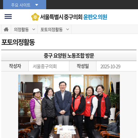
본문바로가기
주요 사이트
서울특별시 중구의회
윤판오 의원
의정활동
포토의정활동
포토의정활동
중구 요양원 노동조합 방문
작성자
작성일
서울중구의회
2025-10-29