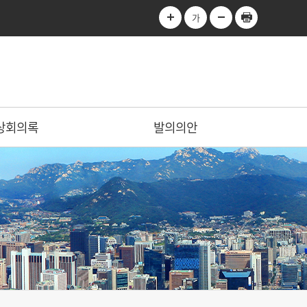
가
상회의록
발의의안