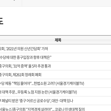
도
제목
회, ‘2021년 의원 신년간담회’ 가져
수당에 대한 중구입장과 향후 대책은”
중구의회, '31억 증액' 올 5차 추경 통과
중구의회, 제261회 정례회 폐회
당 제동 "책임 물어야"...헌법소원 고려? (서울경기케이블TV)
 대책 주문...무등록 노점 지원 논란 (서울경기케이블TV)
 페널티 받은 ‘중구 어르신 공로수당’, 대안·대책 있나
tv 서울뉴스]중구의회 "지역경제 살려야"... 코로나 민생대책 질의