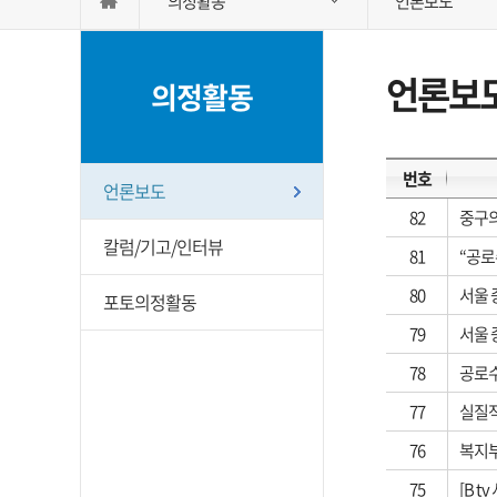
의정활동
언론보도
언론보
의정활동
번호
언론보도
82
중구의
칼럼/기고/인터뷰
81
“공로
80
서울 
포토의정활동
79
서울 
78
공로수
77
실질적
76
복지부
75
[B 