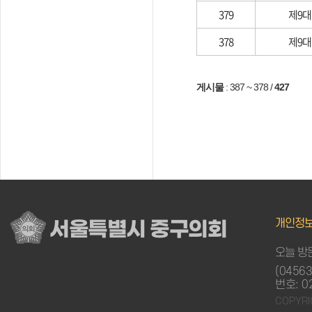
379
제9대
378
제9대
게시물
:
387 ~ 378
/
427
개인정
서울특별시 중구의회
오늘 방문
(0456
번호: 0
COPYRI