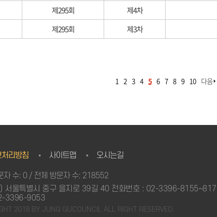
제295회
제4차
제295회
제3차
1
2
3
4
5
6
7
8
9
10
다음
보처리방침
사이트맵
오시는길
자 수: 0 / 전체 방문자 수: 218552
3) 서울특별시 중구 을지로 39길 40 전화번호 : 02-3396-8155~81
2-3396-9053
GHT 2018 BY JUNG GUCOUNCIL ALL RIGHT RESERVED.