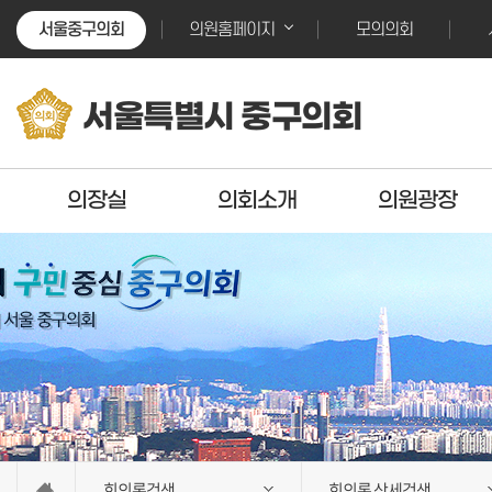
본문바로가기
본문바로가기
서울중구의회
모의의회
의원홈페이지
서울특별시 중구의회
의장실
의회소개
의원광장
회의록검색
회의록 상세검색