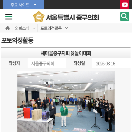
본문바로가기
본문바로가기
주요 사이트
서울특별시 중구의회
의회소식
포토의정활동
포토의정활동
새마을중구지회 윷놀이대회
작성자
작성일
서울중구의회
2026-03-16