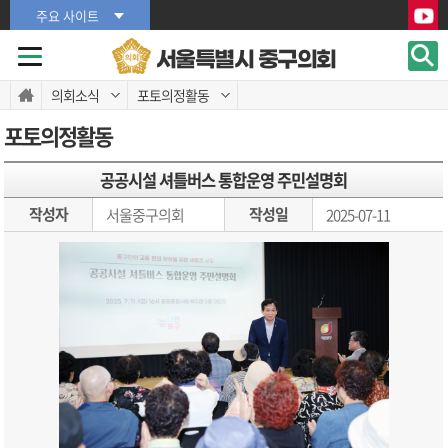
본문바로가기
본문바로가기
주요 사이트
서울특별시 중구의회
의회소식
포토의정활동
포토의정활동
공공시설 셔틀버스 통합운영 주민설명회
작성자
작성일
서울중구의회
2025-07-11