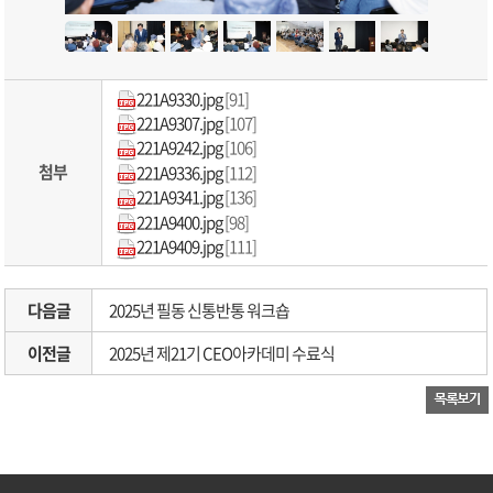
221A9330.jpg
[91]
221A9307.jpg
[107]
221A9242.jpg
[106]
첨부
221A9336.jpg
[112]
221A9341.jpg
[136]
221A9400.jpg
[98]
221A9409.jpg
[111]
다음글
2025년 필동 신통반통 워크숍
이전글
2025년 제21기 CEO아카데미 수료식