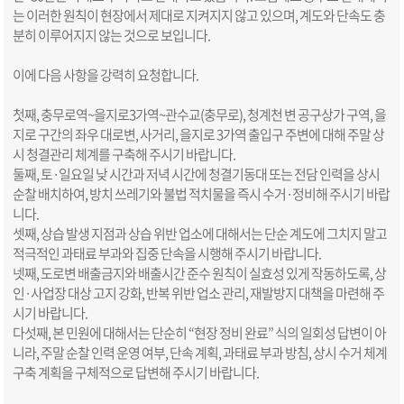
는 이러한 원칙이 현장에서 제대로 지켜지지 않고 있으며, 계도와 단속도 충
분히 이루어지지 않는 것으로 보입니다.
이에 다음 사항을 강력히 요청합니다.
첫째, 충무로역~을지로3가역~관수교(충무로), 청계천 변 공구상가 구역, 을
지로 구간의 좌우 대로변, 사거리, 을지로 3가역 출입구 주변에 대해 주말 상
시 청결관리 체계를 구축해 주시기 바랍니다.
둘째, 토·일요일 낮 시간과 저녁 시간에 청결기동대 또는 전담 인력을 상시
순찰 배치하여, 방치 쓰레기와 불법 적치물을 즉시 수거·정비해 주시기 바랍
니다.
셋째, 상습 발생 지점과 상습 위반 업소에 대해서는 단순 계도에 그치지 말고
적극적인 과태료 부과와 집중 단속을 시행해 주시기 바랍니다.
넷째, 도로변 배출금지와 배출시간 준수 원칙이 실효성 있게 작동하도록, 상
인·사업장 대상 고지 강화, 반복 위반 업소 관리, 재발방지 대책을 마련해 주
시기 바랍니다.
다섯째, 본 민원에 대해서는 단순히 “현장 정비 완료” 식의 일회성 답변이 아
니라, 주말 순찰 인력 운영 여부, 단속 계획, 과태료 부과 방침, 상시 수거 체계
구축 계획을 구체적으로 답변해 주시기 바랍니다.