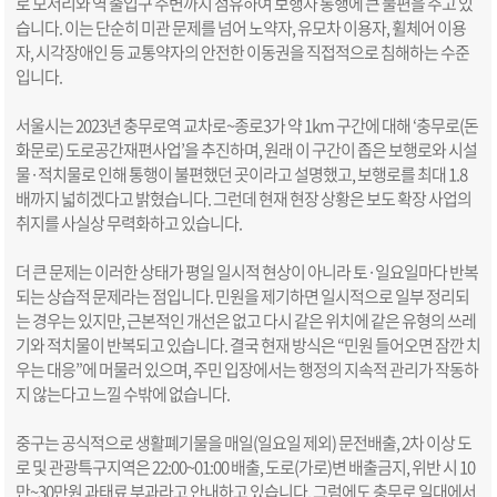
로 모서리와 역 출입구 주변까지 점유하여 보행자 통행에 큰 불편을 주고 있
습니다. 이는 단순히 미관 문제를 넘어 노약자, 유모차 이용자, 휠체어 이용
자, 시각장애인 등 교통약자의 안전한 이동권을 직접적으로 침해하는 수준
입니다.
서울시는 2023년 충무로역 교차로~종로3가 약 1km 구간에 대해 ‘충무로(돈
화문로) 도로공간재편사업’을 추진하며, 원래 이 구간이 좁은 보행로와 시설
물·적치물로 인해 통행이 불편했던 곳이라고 설명했고, 보행로를 최대 1.8
배까지 넓히겠다고 밝혔습니다. 그런데 현재 현장 상황은 보도 확장 사업의
취지를 사실상 무력화하고 있습니다.
더 큰 문제는 이러한 상태가 평일 일시적 현상이 아니라 토·일요일마다 반복
되는 상습적 문제라는 점입니다. 민원을 제기하면 일시적으로 일부 정리되
는 경우는 있지만, 근본적인 개선은 없고 다시 같은 위치에 같은 유형의 쓰레
기와 적치물이 반복되고 있습니다. 결국 현재 방식은 “민원 들어오면 잠깐 치
우는 대응”에 머물러 있으며, 주민 입장에서는 행정의 지속적 관리가 작동하
지 않는다고 느낄 수밖에 없습니다.
중구는 공식적으로 생활폐기물을 매일(일요일 제외) 문전배출, 2차 이상 도
로 및 관광특구지역은 22:00~01:00 배출, 도로(가로)변 배출금지, 위반 시 10
만~30만원 과태료 부과라고 안내하고 있습니다. 그럼에도 충무로 일대에서