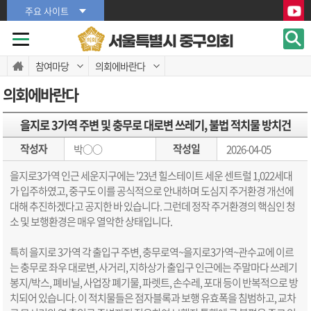
본문바로가기
본문바로가기
주요 사이트
서울특별시 중구의회
참여마당
의회에바란다
의회에바란다
을지로 3가역 주변 및 충무로 대로변 쓰레기, 불법 적치물 방치건
작성자
작성일
박○○
2026-04-05
을지로3가역 인근 세운지구에는 '23년 힐스테이트 세운 센트럴 1,022세대
가 입주하였고, 중구도 이를 공식적으로 안내하며 도심지 주거환경 개선에
대해 추진하겠다고 공지한 바 있습니다. 그런데 정작 주거환경의 핵심인 청
소 및 보행환경은 매우 열악한 상태입니다.
특히 을지로 3가역 각 출입구 주변, 충무로역~을지로3가역~관수교에 이르
는 충무로 좌우 대로변, 사거리, 지하상가 출입구 인근에는 주말마다 쓰레기
봉지/박스, 폐비닐, 사업장 폐기물, 파렛트, 손수레, 포대 등이 반복적으로 방
치되어 있습니다. 이 적치물들은 점자블록과 보행 유효폭을 침범하고, 교차