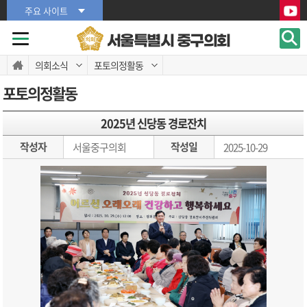
본문바로가기
본문바로가기
주요 사이트
서울특별시 중구의회
의회소식
포토의정활동
포토의정활동
2025년 신당동 경로잔치
작성자
작성일
서울중구의회
2025-10-29