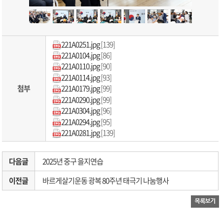
221A0251.jpg
[139]
221A0104.jpg
[86]
221A0110.jpg
[90]
221A0114.jpg
[93]
첨부
221A0179.jpg
[99]
221A0290.jpg
[99]
221A0304.jpg
[96]
221A0294.jpg
[95]
221A0281.jpg
[139]
다음글
2025년 중구 을지연습
이전글
바르게살기운동 광복 80주년 태극기 나눔행사