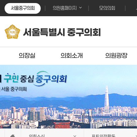
본문바로가기
본문바로가기
서울중구의회
모의의회
의원홈페이지
서울특별시 중구의회
의장실
의회소개
의원광장
의회소식
포토의정활동