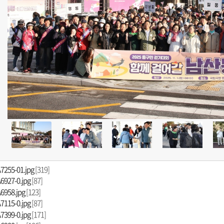
7255-01.jpg
[319]
6927-0.jpg
[87]
6958.jpg
[123]
7115-0.jpg
[87]
7399-0.jpg
[171]