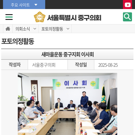
본문바로가기
본문바로가기
주요 사이트
서울특별시 중구의회
의회소식
포토의정활동
포토의정활동
새마을운동 중구지회 이사회
작성자
작성일
서울중구의회
2025-08-25