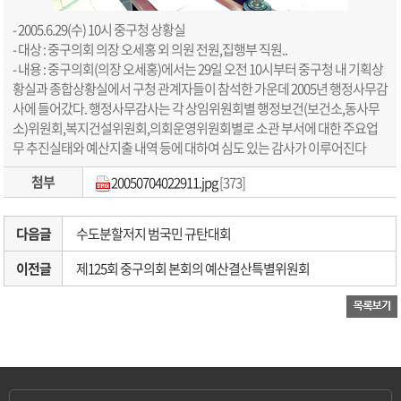
- 2005.6.29(수) 10시 중구청 상황실
- 대상 : 중구의회 의장 오세홍 외 의원 전원,집행부 직원..
- 내용 : 중구의회(의장 오세홍)에서는 29일 오전 10시부터 중구청 내 기획상
황실과 종합상황실에서 구청 관계자들이 참석한 가운데 2005년 행정사무감
사에 들어갔다. 행정사무감사는 각 상임위원회별 행정보건(보건소,동사무
소)위원회,복지건설위원회,의회운영위원회별로 소관 부서에 대한 주요업
무 추진실태와 예산지출 내역 등에 대하여 심도 있는 감사가 이루어진다
첨부
20050704022911.jpg
[373]
다음글
수도분할저지 범국민 규탄대회
이전글
제125회 중구의회 본회의 예산결산특별위원회