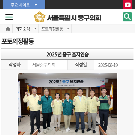
본문바로가기
본문바로가기
주요 사이트
서울특별시 중구의회
의회소식
포토의정활동
포토의정활동
2025년 중구 을지연습
작성자
작성일
서울중구의회
2025-08-19