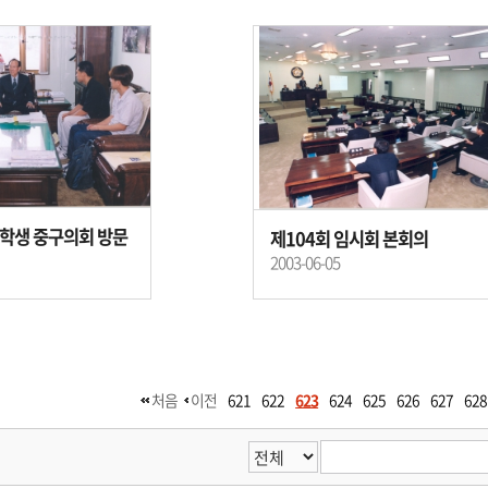
 학생 중구의회 방문
제104회 임시회 본회의
2003-06-05
처음
이전
621
622
623
624
625
626
627
628