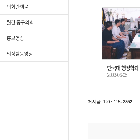
의회간행물
월간 중구의회
홍보영상
의정활동영상
단국대 행정학과
2003-06-05
게시물
:
120 ~ 115
/
3852