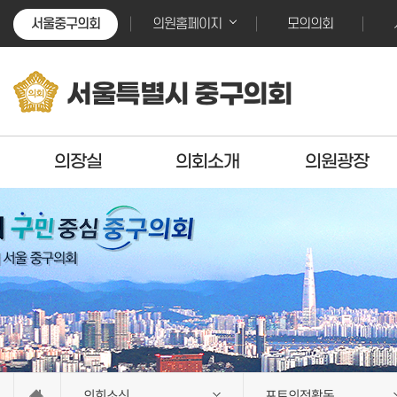
본문바로가기
본문바로가기
서울중구의회
모의의회
의원홈페이지
서울특별시 중구의회
의장실
의회소개
의원광장
의회소식
포토의정활동