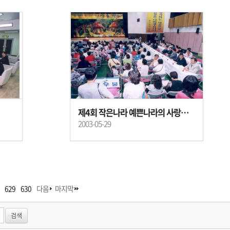
제4회 작은나라 예쁜나라의 사랑나눔 큰잔치
2003-05-29
629
630
다음
마지막