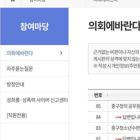
의회에바란
참여마당
근거없는 비판이나 자신의 
의회에바란다
게시판의 성격에 맞지 않
※ 작성 시 개인정보(주민
자주묻는질문
방청안내
번호
성희롱·성폭력 사이버 신고센터
85
중구청의 공무원
(직원전용)
84
답변입니
83
중구청소년수련
82
답변입니