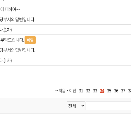
에 대하여~~
당부서의 답변입니다.
.(1차)
 부탁드립니다.
비밀
당부서의 답변입니다.
.(1차)
처음
이전
31
32
33
34
35
36
37
3