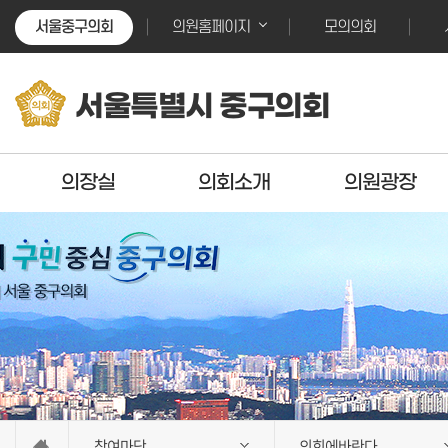
본문바로가기
본문바로가기
서울중구의회
모의의회
의원홈페이지
서울특별시 중구의회
의장실
의회소개
의원광장
참여마당
의회에바란다