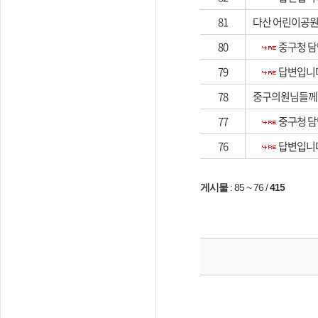
81
다산 어린이공원
80
중구청 담
79
답변입니다
78
중구의원님들께
77
중구청 담
76
답변입니다
게시물
:
85 ~ 76
/
415