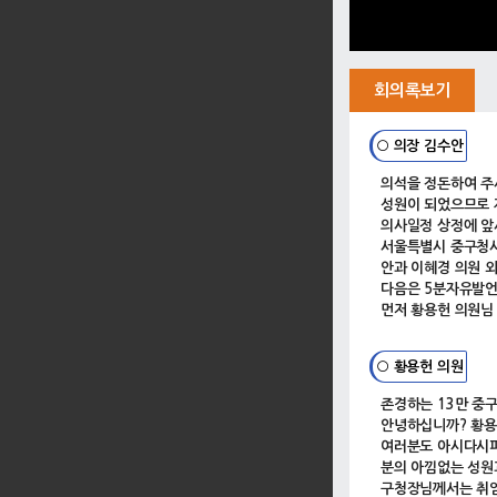
회의록보기
○ 의장 김수안
의석을 정돈하여 주
성원이 되었으므로 
의사일정 상정에 앞
서울특별시 중구청사
안과 이혜경 의원 
다음은 5분자유발언
먼저 황용헌 의원님
○ 황용헌 의원
존경하는 13만 중
안녕하십니까? 황용
여러분도 아시다시피
분의 아낌없는 성원
구청장님께서는 취임