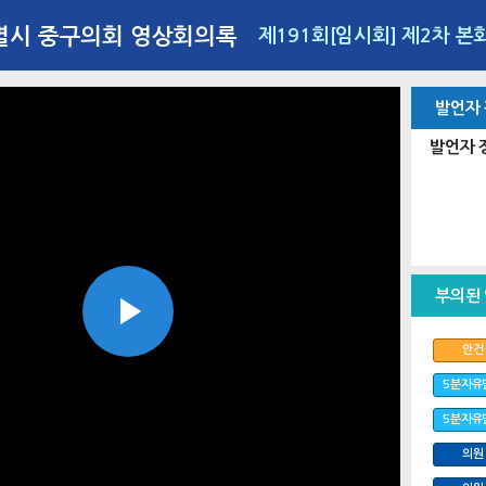
별시 중구의회 영상회의록
제191회[임시회] 제2차 본
발언자
발언자 
부의된
Play
안건
5분자유
5분자유
Video
의원