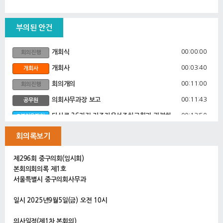
부의된 안건
00:00:00
개회식
회의진행
00:03:40
개회사
개회사
00:11:00
회의개의
회의진행
00:11:43
의회사무과장 보고
공무원
00:13:50
다산로 36가길 거주자우선주차구획과 관련하
5분자유발언
여 시설관리공단과 중구청의 행정 처리 과정
에 대하여
회의록보기
00:19:46
국·시비 보조금 집행잔액 반납 문제와 예산 관
5분자유발언
리 부실, 사업 추진의 구조적 한계에 대하여
제296회 중구의회(임시회)
본회의회의록 제1호
00:26:00
1. 임시회 회기결정의 건
안건
서울특별시 중구의회사무과
00:26:52
2. 회의록 서명의원 선임의 건
안건
일시 2025년9월5일(금) 오전 10시
00:27:17
3. 2025년도 제2회 추가경정 사업예산안
안건
00:28:06
기획재정국장 제안설명
공무원
의사일정(제1차 본회의)