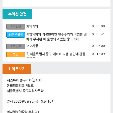
부의된 안건
00:00:00
회의개의
회의진행
00:00:41
지방의회의 기본원칙인 민주주의와 적법한 절
5분자유발언
차가 무시된 채 운영되고 있는 중구의회
00:06:00
보고사항
회의진행
00:12:09
2. 서울특별시 중구 예비비 지출 승인에 관한
안건
조례안
3. 서울특별시 중구 공공기관의 출연금, 전출
금 및 위탁사업비 정산에 관한 조례안
회의록보기
4. 서울특별시 중구 청년 기본 조례 일부개정
조례안
제294회 중구의회(임시회)
5. 서울신용보증재단 출연 동의안
본회의회의록 제2호
6. 서울특별시 중구 식품진흥기금에 관한 조
서울특별시 중구의회사무과
례 일부개정조례안
7. 서울특별시 중구 보건소 수가 조례 일부개
일시 2025년5월9일(금) 오전 10시
정조례안
8. 서울특별시 중구 계절인플루엔자 예방접종
및 위탁에 관한 조례 일부개정조례안
의사일정(제2차 본회의)