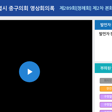
별시 중구의회 영상회의록
제289회[정례회] 제2차 본
발언자
발언자 
부의된
Play
회의진
안건
구정질
Video
구정질