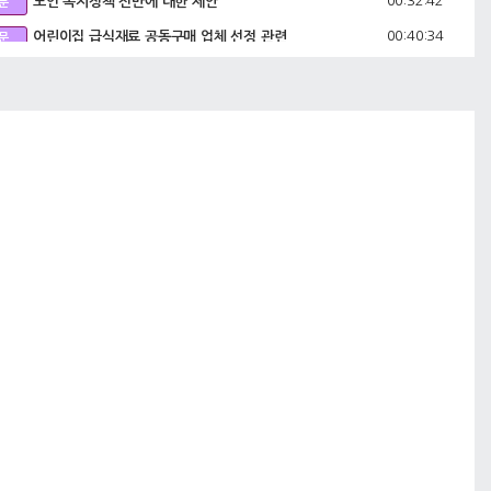
00:32:42
노인 복지정책 전반에 대한 제안
문
00:40:34
어린이집 급식재료 공동구매 업체 선정 관련
문
00:43:54
연령별 1인가구 지원 방안, ‘안전한 중구’ 만들기 관련 대
문
책
00:49:49
회현동 행정복합타운 건립과 관련하여, 꿈의 오케스트라
문
‘중구’와 관련하여