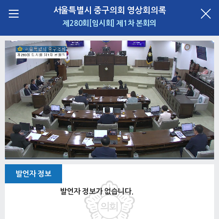
서울특별시 중구의회 영상회의록
제280회[임시회] 제1차 본회의
Loaded
:
Progress
:
Mute
1x
0%
0%
0:05
/
1:20:40
Pause
Playback
Fullscre
발언자 정보
Rate
발언자 정보가 없습니다.