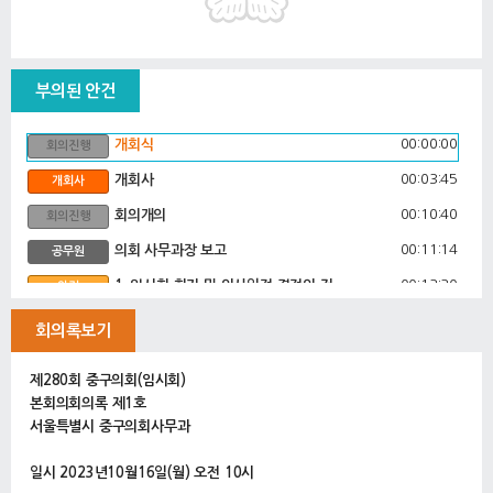
부의된 안건
00:00:00
개회식
회의진행
00:03:45
개회사
개회사
00:10:40
회의개의
회의진행
00:11:14
의회 사무과장 보고
공무원
00:13:30
1. 임시회 회기 및 의사일정 결정의 건
안건
00:14:12
2. 회의록 서명의원 선임의 건
안건
회의록보기
00:14:38
3. 2023년도 제3회 추가경정사업예산안
안건
제280회 중구의회(임시회)
00:15:18
기획재정국장 제안설명
제안설명
본회의회의록 제1호
00:19:05
서울특별시 중구의회사무과
4. 예산결산특별위원회 구성 결의안
안건
00:19:56
5. 예산결산특별위원회 위원 선임의 건
안건
일시 2023년10월16일(월) 오전 10시