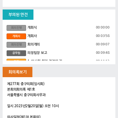
부의된 안건
00:00:00
개회식
회의진행
00:03:58
개회사
개회사
00:09:07
회의개의
회의진행
00:09:48
의정팀장 보고
공무원
00:11:12
1. 임시회 회기 결정의 건
안건
00:11:53
2. 의사일정 결정의 건
안건
회의록보기
00:12:25
3. 회의록 서명의원 선임의 건
안건
제277회 중구의회(임시회)
00:12:52
4. 2023년도 제1회 추가경정 사업예산안
안건
본회의회의록 제1호
00:13:41
서울특별시 중구의회사무과
기획재정국장 제안설명
제안설명
00:17:34
5. 예산결산특별위원회 구성 결의안
안건
일시 2023년2월20일(월) 오전 10시
00:18:39
6. 예산결산특별위원회 위원 선임의 건
안건
의사일정(제1차 본회의)