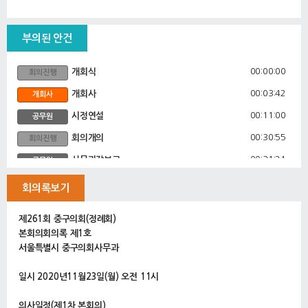
부의된 안건
00:00:00
개회식
회의진행
00:03:42
개회사
개회사
00:11:00
시정연설
공무원
00:30:55
회의개의
회의진행
00:31:21
사무과장보고
공무원
00:34:01
고문식 의원 의사진행발언
5분자유발언
회의록보기
00:41:00
1. 정례회 회기 결정의 건
안건
제261회 중구의회(정례회)
00:41:40
2. 의사일정 결정의 건
안건
본회의회의록 제1호
00:42:18
서울특별시 중구의회사무과
3. 회의록 서명의원 선임의 건
안건
00:42:40
4. 2020년도 제5회 추가경정사업예산안
안건
일시 2020년11월23일(월) 오전 11시
00:43:17
행정지원국장 제안설명
공무원
의사일정(제1차 본회의)